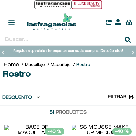
Buscar...
TÉRMINOS MÁS BUSCADOS
Regalos especiales te esperan con cada compra. ¡Descúbrelos!
1
.
heathcote
Maquillaje
Maquillaje
Rostro
2
.
sol ipanema
Rostro
3
.
cleanance
4
.
giftset
FILTRAR
DESCUENTO
5
.
woods of windsor
51
PRODUCTOS
6
.
ysl
7
.
kool beauty serum
-
40 %
-
40 %
8
.
retrinal