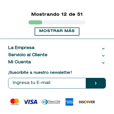
Mostrando
12 de 51
MOSTRAR MÁS
La Empresa
Servicio al Cliente
Acerca de las Fragancias
Ventas al por mayor
Mi Cuenta
Contáctanos
Política de privacidad
Centro de ayuda
Mis compras
¡Suscribite a nuestro newsletter!
Política de entrega
Términos y condiciones
Mis datos personales
Tiendas
Comprobantes electrónicos