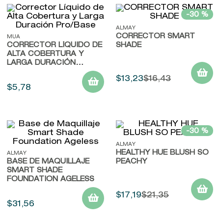
-
30 %
ALMAY
CORRECTOR SMART
MUA
CORRECTOR LÍQUIDO DE
SHADE
ALTA COBERTURA Y
LARGA DURACIÓN
PRO/BASE
$
13
,
23
$
16
,
43
$
5
,
78
-
30 %
ALMAY
HEALTHY HUE BLUSH SO
ALMAY
BASE DE MAQUILLAJE
PEACHY
SMART SHADE
FOUNDATION AGELESS
$
17
,
19
$
21
,
35
$
31
,
56