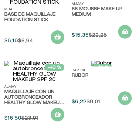
ALMAY
9
.
baylis
SS MOUSSE MAKE UP
MUA
BASE DE MAQUILLAJE
MEDIUM
10
.
john frieda
FOUDATION STICK
$
15
,
35
$
22
,
25
$
6
,
16
$
8
,
94
-
40 %
-
40 %
DAPHNE
RUBOR
ALMAY
MAQUILLAJE CON UN
AUTOBRONCEADOR
$
6
,
22
$
9
,
01
HEALTHY GLOW MAKEUP
SPF 20
$
16
,
50
$
23
,
91