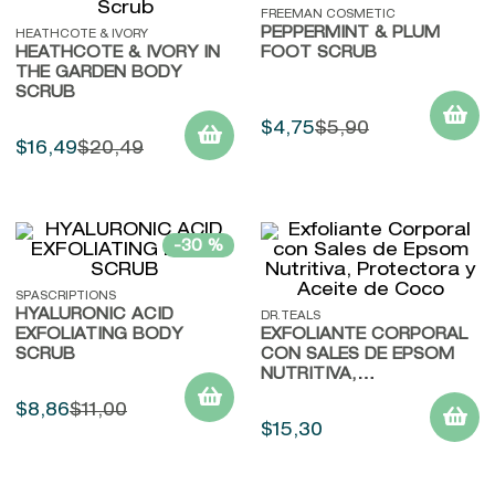
FREEMAN COSMETIC
9
.
baylis
PEPPERMINT & PLUM
HEATHCOTE & IVORY
HEATHCOTE & IVORY IN
FOOT SCRUB
10
.
john frieda
THE GARDEN BODY
SCRUB
$
4
,
75
$
5
,
90
$
16
,
49
$
20
,
49
-
30 %
SPASCRIPTIONS
HYALURONIC ACID
DR.TEALS
EXFOLIATING BODY
EXFOLIANTE CORPORAL
SCRUB
CON SALES DE EPSOM
NUTRITIVA,
PROTECTORA Y ACEITE
$
8
,
86
$
11
,
00
DE COCO
$
15
,
30