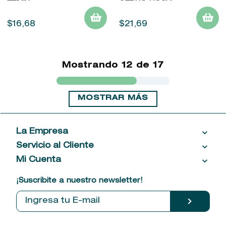
$
16
,
68
$
21
,
69
Mostrando
12 de 17
MOSTRAR MÁS
La Empresa
Servicio al Cliente
Acerca de las Fragancias
Ventas al por mayor
Mi Cuenta
Contáctanos
Política de privacidad
Centro de ayuda
Mis compras
¡Suscribite a nuestro newsletter!
Política de entrega
Términos y condiciones
Mis datos personales
Tiendas
Comprobantes electrónicos