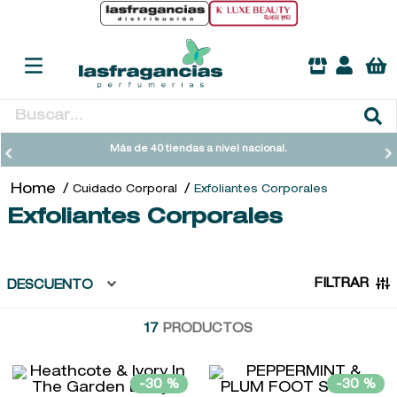
Buscar...
TÉRMINOS MÁS BUSCADOS
Más de 40 tiendas a nivel nacional.
1
.
heathcote
Cuidado Corporal
Exfoliantes Corporales
2
.
sol ipanema
Exfoliantes Corporales
3
.
cleanance
4
.
giftset
FILTRAR
DESCUENTO
5
.
woods of windsor
17
PRODUCTOS
6
.
ysl
7
.
kool beauty serum
-
30 %
-
30 %
8
.
retrinal