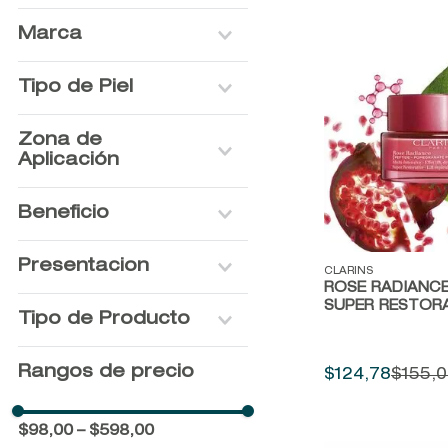
Marca
LANCOME
Tipo de Piel
CLARINS
SISLEY
Grasa
Zona de
Madura
Aplicación
Mixta
Normal
Rostro
Beneficio
Normal a Seca
Cuello y escote
Seca
Hidratación
Presentacion
Todo Tipo de Piel
Vista rápida
CLARINS
Anti-edad
ROSE RADIANC
Firmeza
115ML
SUPER RESTORA
Tipo de Producto
Luminosidad
30ML
Regeneración
50ML
Crema
Rangos de precio
Nutrición
$
124
,
78
$
155
,
0
60ML
Sérum
75ML
SIN VARIANTE
$98,00
–
$598,00