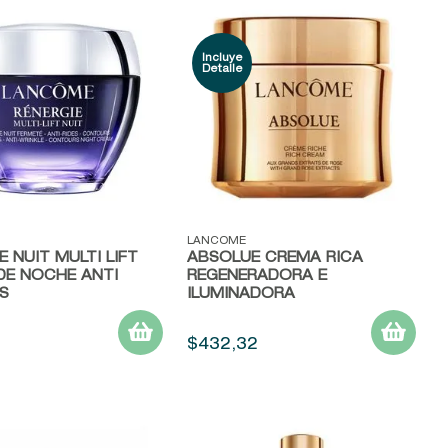
ápida
Vista rápida
LANCOME
E NUIT MULTI LIFT
ABSOLUE CREMA RICA
DE NOCHE ANTI
REGENERADORA E
S
ILUMINADORA
5
$
432
,
32