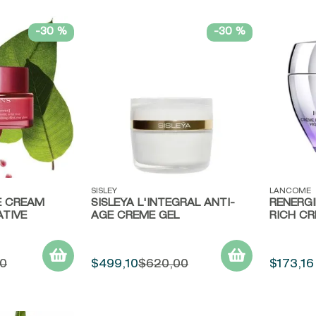
9
.
baylis
-
30 %
-
30 %
10
.
john frieda
Vista rápida
Vista r
SISLEY
LANCOME
E CREAM
SISLEŸA L'INTEGRAL ANTI-
RENERGI
TIVE
AGE CREME GEL
RICH C
0
$
499
,
10
$
620
,
00
$
173
,
16