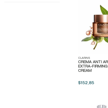
REFILL 50ML
Vista rápida
CLARINS
CREMA ANTI A
EXTRA-FIRMING
CREAM
$
152
,
85