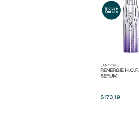
Vista rápida
LANCOME
RENERGIE H.C.F.
SERUM
$
173
,
19