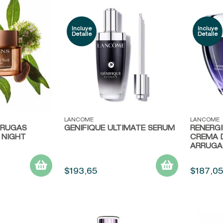
Vista rápida
Vista r
LANCOME
LANCOME
RRUGAS
GENIFIQUE ULTIMATE SERUM
RENERGI
 NIGHT
CREMA 
ARRUGA
$
193
,
65
$
187
,
0