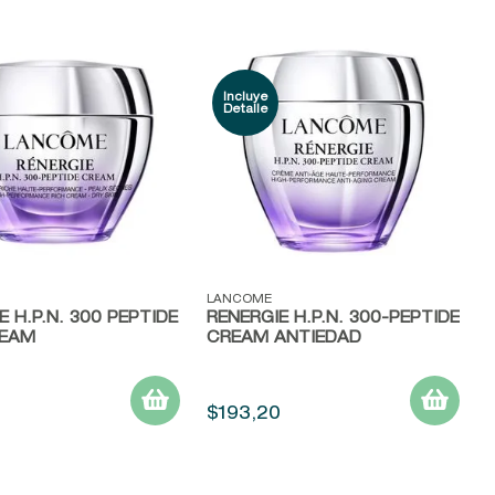
ápida
Vista rápida
LANCOME
E H.P.N. 300 PEPTIDE
RENERGIE H.P.N. 300-PEPTIDE
REAM
CREAM ANTIEDAD
$
193
,
20