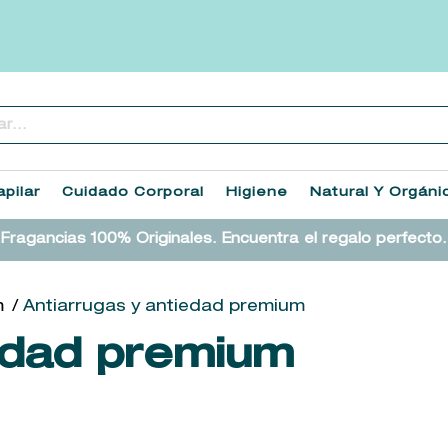
..
TÉRMINOS MÁS BUSCADOS
1
.
heathcote
pilar
Cuidado Corporal
Higiene
Natural Y Orgáni
2
.
sol ipanema
Fragancias 100% Originales. Encuentra el regalo perfecto.
3
.
cleanance
4
.
giftset
m
Antiarrugas y antiedad premium
5
.
woods of windsor
iedad premium
6
.
ysl
7
.
kool beauty serum
8
.
retrinal