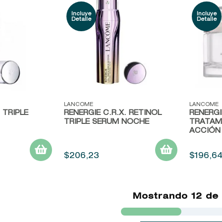
Vista rápida
Vista r
LANCOME
LANCOME
 TRIPLE
RENERGIE C.R.X. RETINOL
RENERG
TRIPLE SERUM NOCHE
TRATAM
ACCIÓN
$
206
,
23
$
196
,
6
Mostrando
12 de