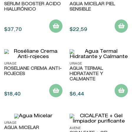
SÉRUM BOOSTER ÁCIDO
9
.
baylis
AGUA MICELAR PIEL
HIALURÓNICO
SENSIBLE
10
.
john frieda
$
37
,
70
$
22
,
59
URIAGE
URIAGE
ROSÉLIANE CREMA ANTI-
AGUA TERMAL
ROJECES
HIDRATANTE Y
CALMANTE
$
18
,
40
$
6
,
44
URIAGE
AGUA MICELAR
AVENE