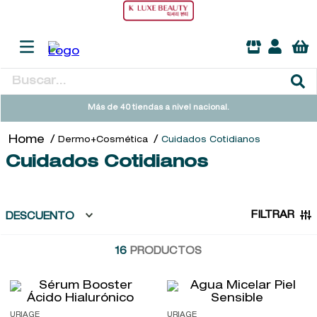
Buscar...
TÉRMINOS MÁS BUSCADOS
Más de 40 tiendas a nivel nacional.
1
.
heathcote
Dermo+Cosmética
Cuidados Cotidianos
2
.
sol ipanema
Cuidados Cotidianos
3
.
cleanance
4
.
giftset
FILTRAR
DESCUENTO
5
.
flowerbomb
16
PRODUCTOS
6
.
woods of windsor
7
.
kool beauty serum
8
.
ysl
URIAGE
URIAGE