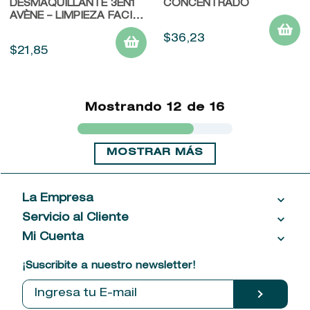
DESMAQUILLANTE 3EN1
CONCENTRADO
AVÈNE – LIMPIEZA FACIAL
SUAVE
$
36
,
23
$
21
,
85
Mostrando
12 de 16
MOSTRAR MÁS
La Empresa
Servicio al Cliente
Acerca de las Fragancias
Ventas al por mayor
Mi Cuenta
Contáctanos
Política de privacidad
Centro de ayuda
Mis compras
¡Suscribite a nuestro newsletter!
Política de entrega
Términos y condiciones
Mis datos personales
Tiendas
Comprobantes electrónicos