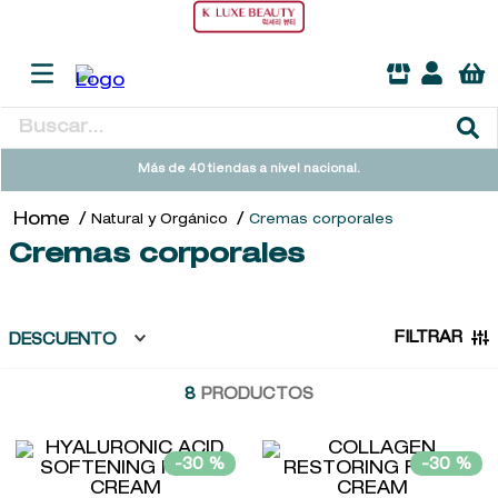
Buscar...
TÉRMINOS MÁS BUSCADOS
Más de 40 tiendas a nivel nacional.
1
.
heathcote
Natural y Orgánico
Cremas corporales
2
.
sol ipanema
Cremas corporales
3
.
cleanance
4
.
giftset
FILTRAR
DESCUENTO
5
.
ysl
8
PRODUCTOS
6
.
woods of windsor
7
.
kool beauty serum
-
30 %
-
30 %
8
.
retrinal