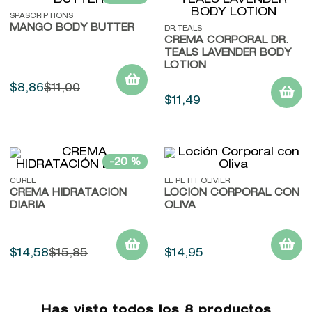
SPASCRIPTIONS
MANGO BODY BUTTER
DR.TEALS
CREMA CORPORAL DR.
TEALS LAVENDER BODY
LOTION
$
8
,
86
$
11
,
00
$
11
,
49
-
20 %
CUREL
LE PETIT OLIVIER
CREMA HIDRATACIÓN
LOCIÓN CORPORAL CON
DIARIA
OLIVA
$
14
,
58
$
15
,
85
$
14
,
95
Has visto todos los
8
productos