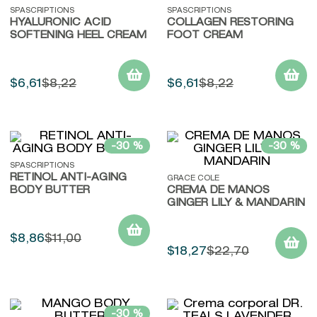
9
.
baylis
SPASCRIPTIONS
SPASCRIPTIONS
HYALURONIC ACID
COLLAGEN RESTORING
10
.
john frieda
SOFTENING HEEL CREAM
FOOT CREAM
$
6
,
61
$
8
,
22
$
6
,
61
$
8
,
22
-
30 %
-
30 %
SPASCRIPTIONS
RETINOL ANTI-AGING
GRACE COLE
BODY BUTTER
CREMA DE MANOS
GINGER LILY & MANDARIN
$
8
,
86
$
11
,
00
$
18
,
27
$
22
,
70
-
30 %