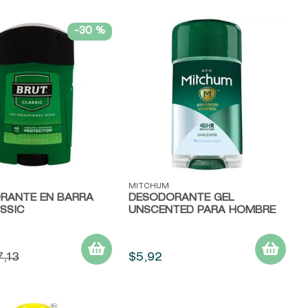
-
30 %
ápida
Vista rápida
MITCHUM
RANTE EN BARRA
DESODORANTE GEL
SSIC
UNSCENTED PARA HOMBRE
7
,
13
$
5
,
92