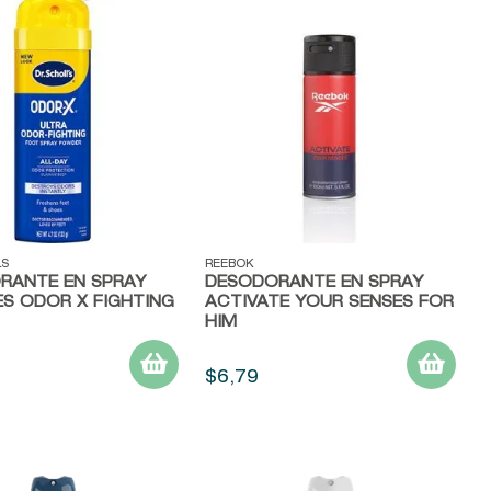
ápida
Vista rápida
LS
REEBOK
RANTE EN SPRAY
DESODORANTE EN SPRAY
ES ODOR X FIGHTING
ACTIVATE YOUR SENSES FOR
HIM
$
6
,
79