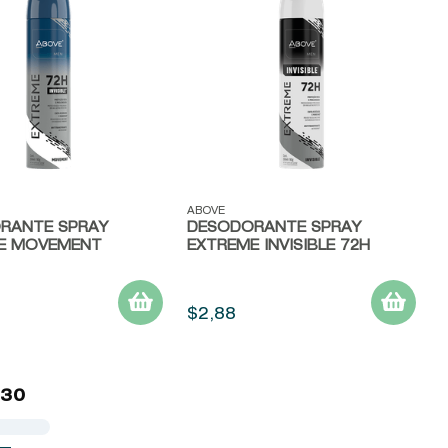
ápida
Vista rápida
ABOVE
RANTE SPRAY
DESODORANTE SPRAY
E MOVEMENT
EXTREME INVISIBLE 72H
$
2
,
88
 30