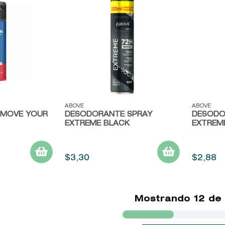
Vista rápida
Vista r
ABOVE
ABOVE
 MOVE YOUR
DESODORANTE SPRAY
DESODO
EXTREME BLACK
EXTREM
$
3
,
30
$
2
,
88
Mostrando
12 de