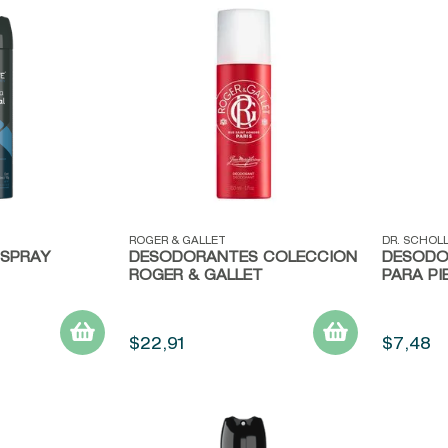
Vista rápida
Vista r
ROGER & GALLET
DR. SCHOL
SPRAY
DESODORANTES COLECCIÓN
DESODO
ROGER & GALLET
PARA PI
$
22
,
91
$
7
,
48