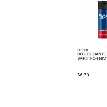
Vista rápida
REEBOK
DESODORANTE
SPIRIT FOR HIM
$
6
,
79