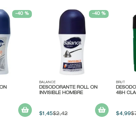
9
.
baylis
-
40 %
-
40 %
10
.
john frieda
Vista rápida
Vista r
BALANCE
BRUT
 ON
DESODORANTE ROLL ON
DESODO
INVISIBLE HOMBRE
48H CLA
$
1
,
45
$
2
,
42
$
4
,
99
$