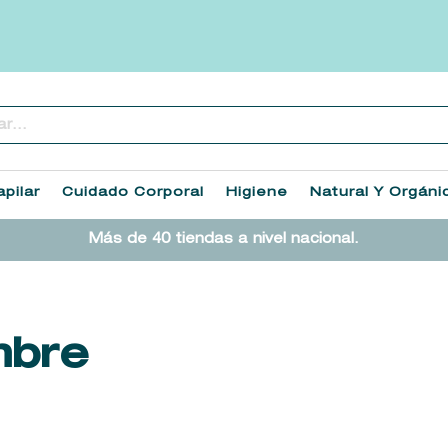
..
TÉRMINOS MÁS BUSCADOS
1
.
heathcote
pilar
Cuidado Corporal
Higiene
Natural Y Orgáni
2
.
sol ipanema
Más de 40 tiendas a nivel nacional.
3
.
cleanance
4
.
giftset
5
.
woods of windsor
mbre
6
.
ysl
7
.
kool beauty serum
8
.
retrinal