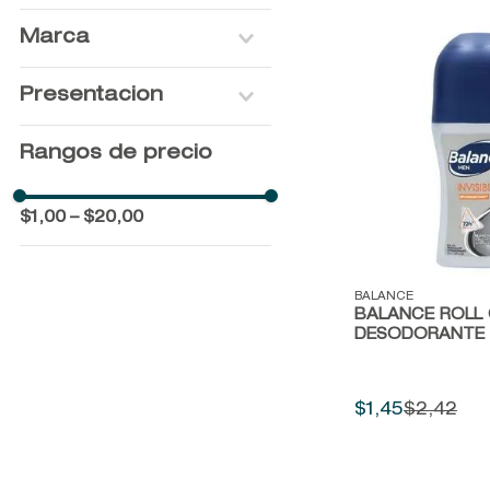
Marca
ABOVE
Presentacion
UMBRO
MITCHUM
NO VARIATION
Rangos de precio
REEBOK
Intense
BALANCE
Classic 48H
ROGER & GALLET
133G
$1,00
–
$20,00
DR. SCHOLLS
50ML
BRUT
150ML
Vista rápida
BALANCE
BALANCE ROLL
DESODORANTE
$
1
,
45
$
2
,
42