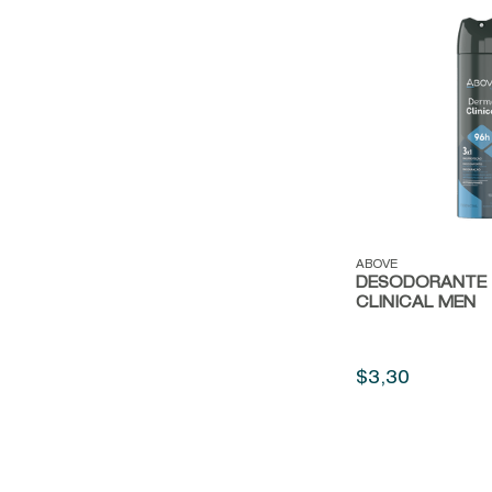
Vista rápida
ABOVE
DESODORANTE 
CLINICAL MEN
$
3
,
30