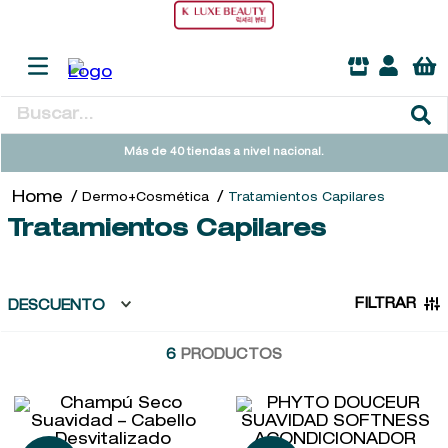
Buscar...
TÉRMINOS MÁS BUSCADOS
Más de 40 tiendas a nivel nacional.
1
.
heathcote
Dermo+Cosmética
Tratamientos Capilares
2
.
sol ipanema
Tratamientos Capilares
3
.
flowerbomb
4
.
cleanance
FILTRAR
DESCUENTO
5
.
giftset
6
PRODUCTOS
6
.
woods of windsor
7
.
kool beauty serum
8
.
ysl