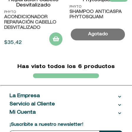
PHYTO
SHAMPOO ANTICASPA
PHYTO
ACONDICIONADOR
PHYTOSQUAM
REPARACIÓN CABELLO
DESVITALIZADO
$
35
,
42
Has visto todos los
6
productos
La Empresa
Servicio al Cliente
Acerca de las Fragancias
Ventas al por mayor
Mi Cuenta
Contáctanos
Política de privacidad
Centro de ayuda
Mis compras
¡Suscribite a nuestro newsletter!
Política de entrega
Términos y condiciones
Mis datos personales