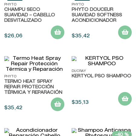
9
.
john frieda
PHYTO
PHYTO
CHAMPÚ SECO
PHYTO DOUCEUR
10
.
baylis
SUAVIDAD – CABELLO
SUAVIDAD SOFTNESS
DESVITALIZADO
ACONDICIONADOR
$
26
,
06
$
35
,
42
DUCRAY
KERTYOL PSO SHAMPOO
PHYTO
TERMO HEAT SPRAY
REPAIR PROTECCIÓN
TÉRMICA Y REPARACIÓN
$
35
,
13
$
35
,
42
-
40 %