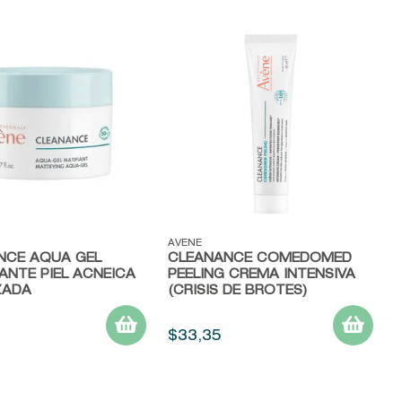
ápida
Vista rápida
AVENE
NCE AQUA GEL
CLEANANCE COMEDOMED
ANTE PIEL ACNEICA
PEELING CREMA INTENSIVA
ZADA
(CRISIS DE BROTES)
$
33
,
35