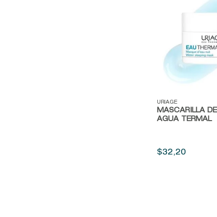
Vista rápida
URIAGE
MASCARILLA D
AGUA TERMAL
$
32
,
20