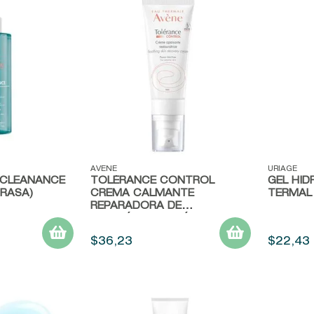
Vista rápida
Vista r
AVENE
URIAGE
 CLEANANCE
TOLÉRANCE CONTROL
GEL HI
GRASA)
CREMA CALMANTE
TERMAL
REPARADORA DE
COSMÉTICA ESTÉRIL®
$
36
,
23
$
22
,
43