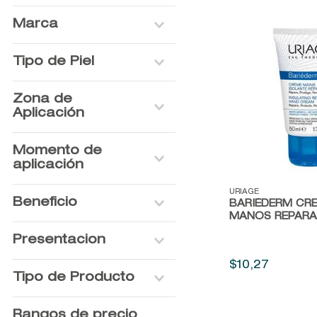
Marca
URIAGE
Tipo de Piel
AVENE
DUCRAY
Acneica
Zona de
Grasa
Aplicación
Madura
Mixta
Rostro
Momento de
Normal
Contorno de ojos
aplicación
Seca
Cuerpo
Sensible
Labios
Día
Vista rápida
URIAGE
Beneficio
BARIÉDERM CR
Día/Noche
MANOS REPAR
Noche
Hidratación
Presentacion
Nutrición
Anti-edad
$
10
,
27
150ML
Tipo de Producto
Firmeza
200ML
Luminosidad
NO VARIATION
Crema
Rangos de precio
Control de brillo