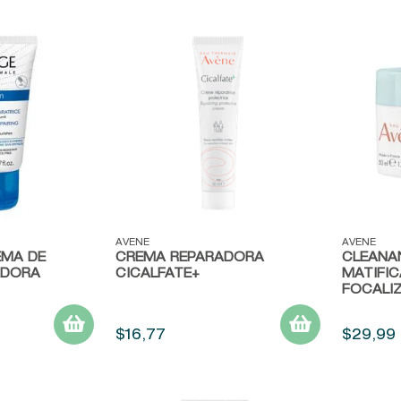
9
.
baylis
10
.
john frieda
Vista rápida
Vista r
AVENE
AVENE
EMA DE
CREMA REPARADORA
CLEANA
ADORA
CICALFATE+
MATIFIC
FOCALI
$
16
,
77
$
29
,
99