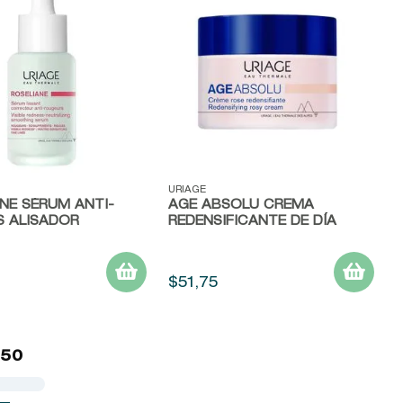
ápida
Vista rápida
URIAGE
NE SÉRUM ANTI-
AGE ABSOLU CREMA
S ALISADOR
REDENSIFICANTE DE DÍA
$
51
,
75
 50