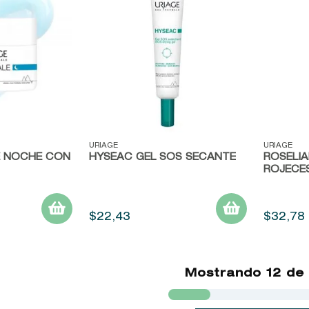
Vista rápida
Vista r
URIAGE
URIAGE
E NOCHE CON
HYSÉAC GEL SOS SECANTE
ROSÉLIA
ROJECE
$
22
,
43
$
32
,
78
Mostrando
12 de