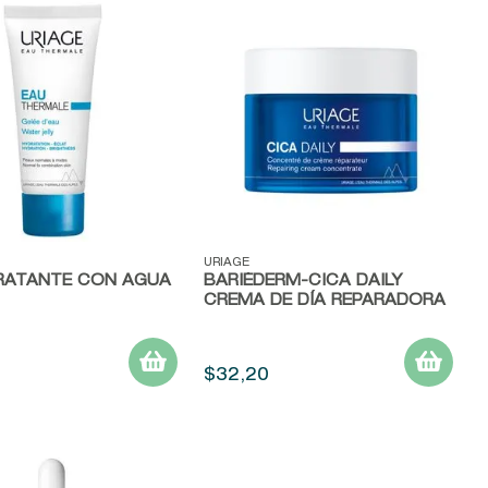
ápida
Vista rápida
URIAGE
DRATANTE CON AGUA
BARIÉDERM-CICA DAILY
CREMA DE DÍA REPARADORA
$
32
,
20