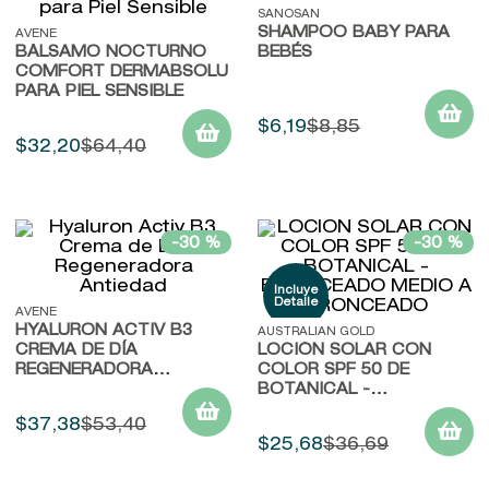
SANOSAN
9
.
baylis
SHAMPOO BABY PARA
AVENE
BÁLSAMO NOCTURNO
BEBÉS
10
.
john frieda
COMFORT DERMABSOLU
PARA PIEL SENSIBLE
$
6
,
19
$
8
,
85
$
32
,
20
$
64
,
40
-
30 %
-
30 %
AVENE
HYALURON ACTIV B3
AUSTRALIAN GOLD
CREMA DE DÍA
LOCIÓN SOLAR CON
REGENERADORA
COLOR SPF 50 DE
ANTIEDAD
BOTANICAL -
BRONCEADO MEDIO A
$
37
,
38
$
53
,
40
BRONCEADO
$
25
,
68
$
36
,
69