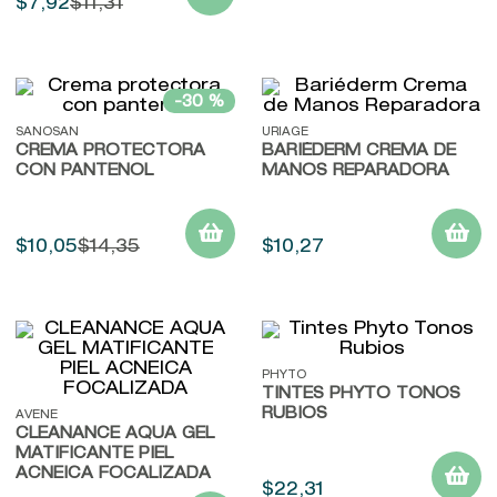
$
7
,
92
$
11
,
31
-
30 %
SANOSAN
URIAGE
CREMA PROTECTORA
BARIÉDERM CREMA DE
CON PANTENOL
MANOS REPARADORA
$
10
,
05
$
14
,
35
$
10
,
27
PHYTO
TINTES PHYTO TONOS
RUBIOS
AVENE
CLEANANCE AQUA GEL
MATIFICANTE PIEL
ACNEICA FOCALIZADA
$
22
,
31