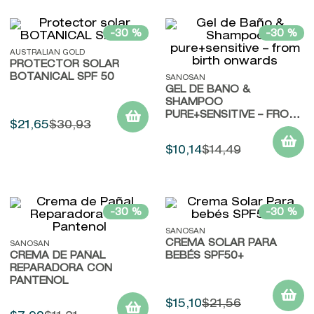
-
30 %
-
30 %
AUSTRALIAN GOLD
PROTECTOR SOLAR
BOTANICAL SPF 50
SANOSAN
GEL DE BAÑO &
SHAMPOO
PURE+SENSITIVE – FROM
$
21
,
65
$
30
,
93
BIRTH ONWARDS
$
10
,
14
$
14
,
49
-
30 %
-
30 %
SANOSAN
CREMA SOLAR PARA
SANOSAN
CREMA DE PAÑAL
BEBÉS SPF50+
REPARADORA CON
PANTENOL
$
15
,
10
$
21
,
56