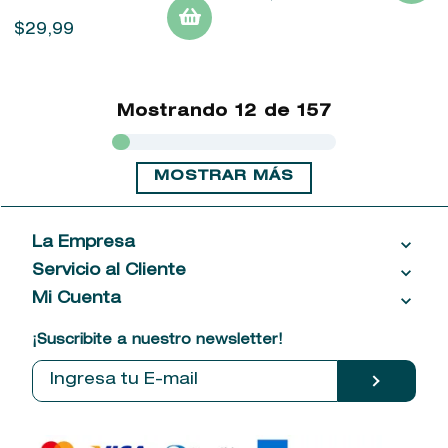
$
29
,
99
Mostrando
12 de 157
MOSTRAR MÁS
La Empresa
Servicio al Cliente
Acerca de las Fragancias
Ventas al por mayor
Mi Cuenta
Contáctanos
Política de privacidad
Centro de ayuda
Mis compras
¡Suscribite a nuestro newsletter!
Política de entrega
Términos y condiciones
Mis datos personales
Tiendas
Comprobantes electrónicos