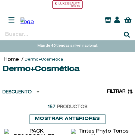
Buscar...
TÉRMINOS MÁS BUSCADOS
Más de 40 tiendas a nivel nacional.
1
.
heathcote
Dermo+Cosmética
2
.
cleanance
Dermo+Cosmética
3
.
sol ipanema
4
.
giftset
FILTRAR
DESCUENTO
5
.
ysl
157
PRODUCTOS
6
.
retrinal
7
.
woods of windsor
MOSTRAR ANTERIORES
8
.
baylis