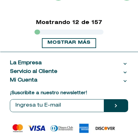
Mostrando
12 de 157
MOSTRAR MÁS
La Empresa
Servicio al Cliente
Acerca de las Fragancias
Ventas al por mayor
Mi Cuenta
Contáctanos
Política de privacidad
Centro de ayuda
Mis compras
¡Suscribite a nuestro newsletter!
Política de entrega
Términos y condiciones
Mis datos personales
Tiendas
Comprobantes electrónicos