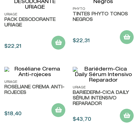
9
.
kool beauty serum
PHYTO
TINTES PHYTO TONOS
URIAGE
10
.
john frieda
PACK DESODORANTE
NEGROS
URIAGE
$
22
,
31
$
22
,
21
URIAGE
ROSÉLIANE CREMA ANTI-
URIAGE
ROJECES
BARIÉDERM-CICA DAILY
SÉRUM INTENSIVO
REPARADOR
$
18
,
40
$
43
,
70