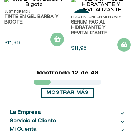
JUST FOR MEN
TINTE EN GEL BARBA Y
BEAUTIK LONDON MEN ONLY
BIGOTE
SERUM FACIAL
HIDRATANTE Y
REVITALIZANTE
$
11
,
96
$
11
,
95
Mostrando
12 de 48
MOSTRAR MÁS
La Empresa
Servicio al Cliente
Acerca de las Fragancias
Ventas al por mayor
Mi Cuenta
Contáctanos