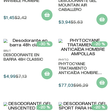
INVISIBLE HOMBRE
DESODORANTE GEL
MOUNTAIN AIR
CABALLERO
$
1
,
45
$
2
,
42
$
3
,
94
$
5
,
63
-
30 %
-
20 %
BRUT
DESODORANTE EN
BARRA 48H CLASSIC
PHYTO
PHYTOCYANE
TRATAMIENTO
ANTICAÍDA HOMBRE
$
4
,
99
$
7
,
13
AMPOLLAS
$
77
,
03
$
96
,
29
-
20 %
-
20 %