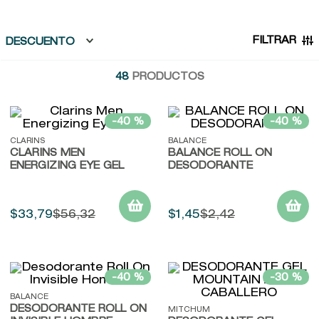
9
.
baylis
10
.
john frieda
FILTRAR
DESCUENTO
48
PRODUCTOS
-
40 %
-
40 %
CLARINS
BALANCE
CLARINS MEN
BALANCE ROLL ON
ENERGIZING EYE GEL
DESODORANTE
$
33
,
79
$
56
,
32
$
1
,
45
$
2
,
42
-
40 %
-
30 %
BALANCE
DESODORANTE ROLL ON
MITCHUM