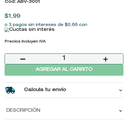
Cód
:
ABV-3001
9
.
john frieda
10
.
baylis
$
1
,
99
o 3 pagos sin intereses de
$
0
,
66
con
Precios incluyen IVA
－
＋
AGREGAR AL CARRITO
Calcula tu envío
DESCRIPCIÓN