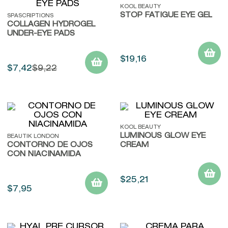
KOOL BEAUTY
9
.
baylis
STOP FATIGUE EYE GEL
SPASCRIPTIONS
COLLAGEN HYDROGEL
10
.
john frieda
UNDER-EYE PADS
$
19
,
16
$
7
,
42
$
9
,
22
KOOL BEAUTY
LUMINOUS GLOW EYE
BEAUTIK LONDON
CONTORNO DE OJOS
CREAM
CON NIACINAMIDA
$
25
,
21
$
7
,
95