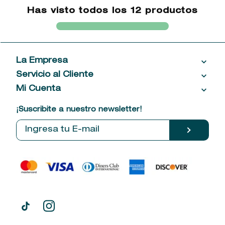
Has visto todos los
12
productos
La Empresa
Servicio al Cliente
Acerca de las Fragancias
Ventas al por mayor
Mi Cuenta
Contáctanos
Política de privacidad
Centro de ayuda
Mis compras
¡Suscribite a nuestro newsletter!
Política de entrega
Términos y condiciones
Mis datos personales
Tiendas
Comprobantes electrónicos