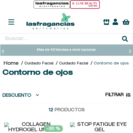
Buscar...
TÉRMINOS MÁS BUSCADOS
Más de 40 tiendas a nivel nacional.
1
.
heathcote
Cuidado Facial
Cuidado Facial
Contorno de ojos
2
.
sol ipanema
Contorno de ojos
3
.
cleanance
4
.
giftset
FILTRAR
DESCUENTO
5
.
woods of windsor
12
PRODUCTOS
6
.
ysl
7
.
kool beauty serum
-
30 %
8
.
retrinal