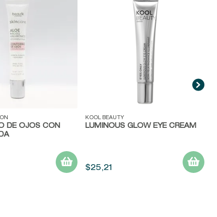
V
S
C
E
ida
Vista rápida
DON
KOOL BEAUTY
 DE OJOS CON
LUMINOUS GLOW EYE CREAM
DA
$
25
,
21