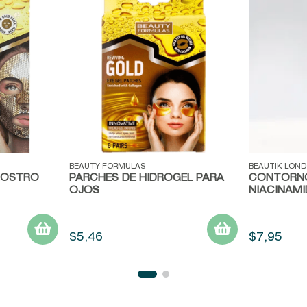
Vista rápida
Vista ráp
BEAUTY FORMULAS
BEAUTIK LON
ROSTRO
PARCHES DE HIDROGEL PARA
CONTORNO
OJOS
NIACINAMI
$
5
,
46
$
7
,
95