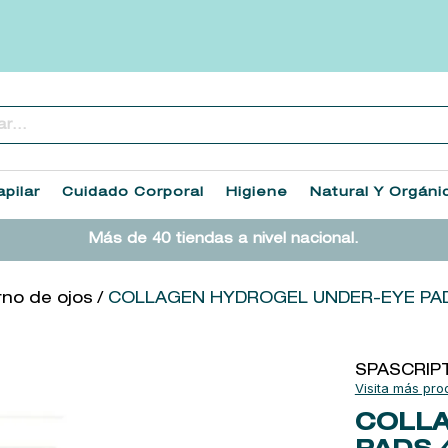
..
TÉRMINOS MÁS BUSCADOS
1
.
heathcote
pilar
Cuidado Corporal
Higiene
Natural Y Orgáni
2
.
sol ipanema
Más de 40 tiendas a nivel nacional.
3
.
cleanance
4
.
giftset
no de ojos
COLLAGEN HYDROGEL UNDER-EYE PA
5
.
flowerbomb
6
.
woods of windsor
SPASCRIP
7
.
kool beauty serum
COLLA
8
.
ysl