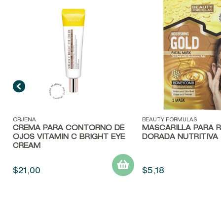
Vista rápida
Vista rápida
ORJENA
BEAUTY FORMULAS
CREMA PARA CONTORNO DE
MASCARILLA PARA 
OJOS VITAMIN C BRIGHT EYE
DORADA NUTRITIVA
CREAM
$
21
,
00
$
5
,
18