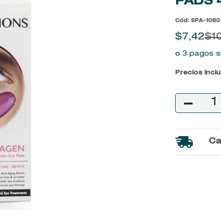
PADS
9
.
baylis
Cód
:
SPA-1080
10
.
john frieda
$
7
,
42
$
1
o 3 pagos s
Precios incl
－
Ca