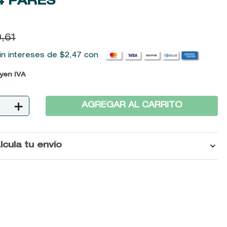
4 PARES
0
,
61
in intereses de
$
2
,
47
con
uyen IVA
＋
AGREGAR AL CARRITO
lcula tu envío