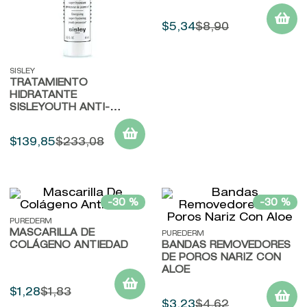
$
5
,
34
$
8
,
90
SISLEY
TRATAMIENTO
HIDRATANTE
SISLEYOUTH ANTI-
POLLUTION
$
139
,
85
$
233
,
08
-
30 %
-
30 %
PUREDERM
MASCARILLA DE
PUREDERM
COLÁGENO ANTIEDAD
BANDAS REMOVEDORES
DE POROS NARIZ CON
ALOE
$
1
,
28
$
1
,
83
$
3
,
23
$
4
,
62