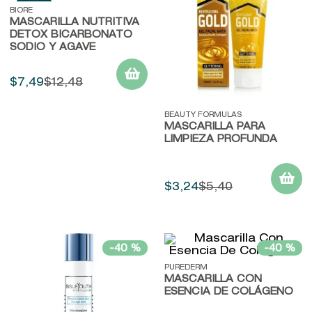
9
.
john frieda
BIORE
MASCARILLA NUTRITIVA
10
.
baylis
DETOX BICARBONATO
SODIO Y AGAVE
$
7
,
49
$
12
,
48
BEAUTY FORMULAS
MASCARILLA PARA
LIMPIEZA PROFUNDA
$
3
,
24
$
5
,
40
-
40 %
-
40 %
PUREDERM
MASCARILLA CON
ESENCIA DE COLÁGENO