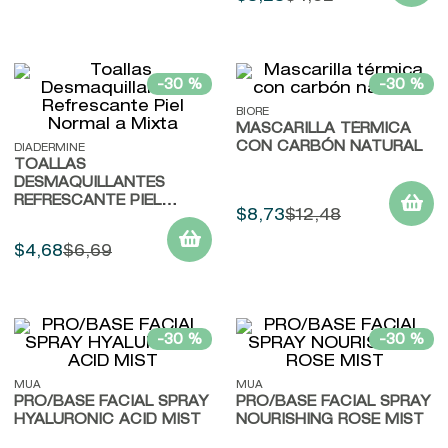
-
30 %
-
30 %
BIORE
MASCARILLA TÉRMICA
CON CARBÓN NATURAL
DIADERMINE
TOALLAS
DESMAQUILLANTES
REFRESCANTE PIEL
$
8
,
73
$
12
,
48
NORMAL A MIXTA
$
4
,
68
$
6
,
69
-
30 %
-
30 %
MUA
MUA
PRO/BASE FACIAL SPRAY
PRO/BASE FACIAL SPRAY
HYALURONIC ACID MIST
NOURISHING ROSE MIST