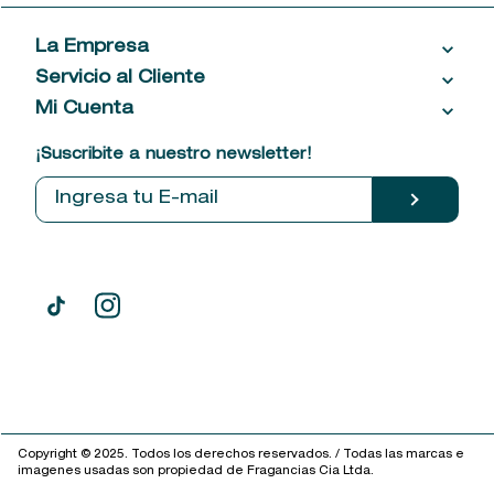
La Empresa
Servicio al Cliente
Acerca de las Fragancias
Ventas al por mayor
Mi Cuenta
Contáctanos
Política de privacidad
Centro de ayuda
Mis compras
¡Suscribite a nuestro newsletter!
Política de entrega
Términos y condiciones
Mis datos personales
Tiendas
Comprobantes electrónicos
Copyright © 2025. Todos los derechos reservados. / Todas las marcas e
imagenes usadas son propiedad de Fragancias Cia Ltda.