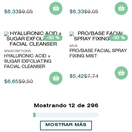
$
6
,
33
$
9
,
05
$
6
,
33
$
9
,
05
-
30 %
-
30 %
MUA
PRO/BASE FACIAL SPRAY
SPASCRIPTIONS
HYALURONIC ACID +
FIXING MIST
SUGAR EXFOLIATING
FACIAL CLEANSER
$
5
,
42
$
7
,
74
$
6
,
65
$
9
,
50
Mostrando
12 de 296
MOSTRAR MÁS