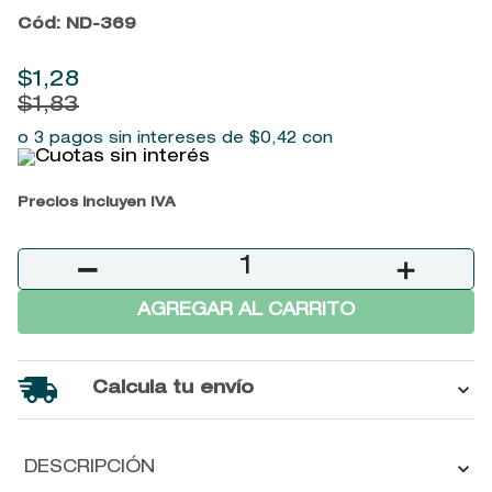
9
.
john frieda
Cód
:
ND-369
10
.
baylis
$
1
,
28
$
1
,
83
o 3 pagos sin intereses de
$
0
,
42
con
Precios incluyen IVA
－
＋
AGREGAR AL CARRITO
Calcula tu envío
DESCRIPCIÓN