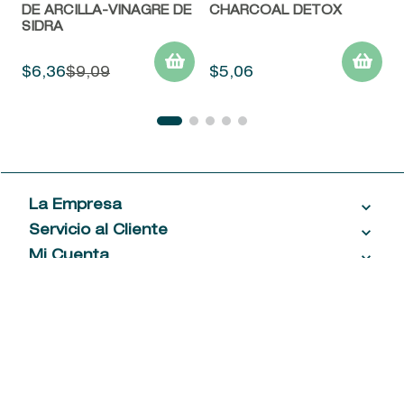
DE ARCILLA-VINAGRE DE
CHARCOAL DETOX
SIDRA
$
6
,
36
$
9
,
09
$
5
,
06
La Empresa
Servicio al Cliente
Acerca de las Fragancias
Ventas al por mayor
Mi Cuenta
Contáctanos
Política de privacidad
Centro de ayuda
Mis compras
¡Suscribite a nuestro newsletter!
Política de entrega
Términos y condiciones
Mis datos personales
Tiendas
Comprobantes electrónicos