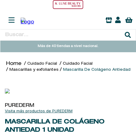
Buscar...
TÉRMINOS MÁS BUSCADOS
Más de 40 tiendas a nivel nacional.
1
.
sol ipanema
Cuidado Facial
Cuidado Facial
2
.
heathcote
Mascarillas y exfoliantes
Mascarilla De Colágeno Antiedad
3
.
flowerbomb
4
.
woods of windsor
5
.
kool beauty serum
PUREDERM
6
.
giftset
PUREDERM
7
.
cleanance
MASCARILLA DE COLÁGENO
ANTIEDAD
1 UNIDAD
8
.
ysl