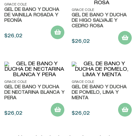
9
.
baylis
GRACE COLE
GEL DE BAÑO Y DUCHA
GRACE COLE
10
.
john frieda
DE VAINILLA ROSADA Y
GEL DE BAÑO Y DUCHA
PEONÍA
DE HIGO SALVAJE Y
CEDRO ROSA
$
26
,
02
$
26
,
02
GRACE COLE
GRACE COLE
GEL DE BAÑO Y DUCHA
GEL DE BAÑO Y DUCHA
DE NECTARINA BLANCA Y
DE POMELO, LIMA Y
PERA
MENTA
$
26
,
02
$
26
,
02