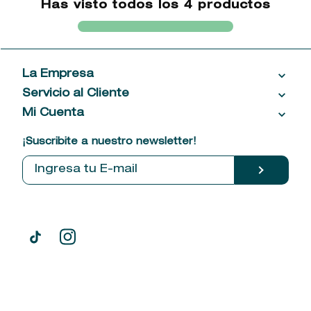
Has visto todos los
4
productos
La Empresa
Servicio al Cliente
Acerca de las Fragancias
Ventas al por mayor
Mi Cuenta
Contáctanos
Política de privacidad
Centro de ayuda
Mis compras
¡Suscribite a nuestro newsletter!
Política de entrega
Términos y condiciones
Mis datos personales
Tiendas
Comprobantes electrónicos