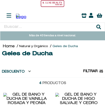
Buscar...
TÉRMINOS MÁS BUSCADOS
Más de 40 tiendas a nivel nacional.
1
.
heathcote
Natural y Orgánico
Geles de Ducha
2
.
sol ipanema
Geles de Ducha
3
.
cleanance
4
.
giftset
FILTRAR
DESCUENTO
5
.
flowerbomb
4
PRODUCTOS
6
.
woods of windsor
7
.
kool beauty serum
8
.
ysl