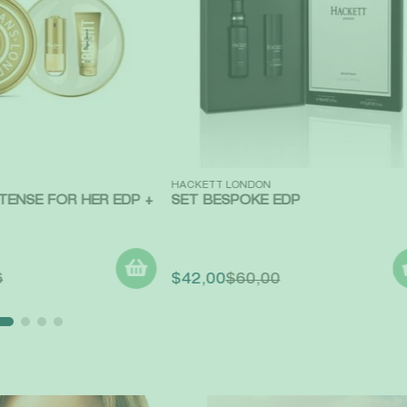
Vista rápida
HACKETT LONDON
TENSE FOR HER EDP +
SET BESPOKE EDP
6
$
42
,
00
$
60
,
00