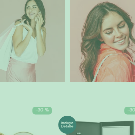
0% OFF
REGAL
-
30 %
-
3