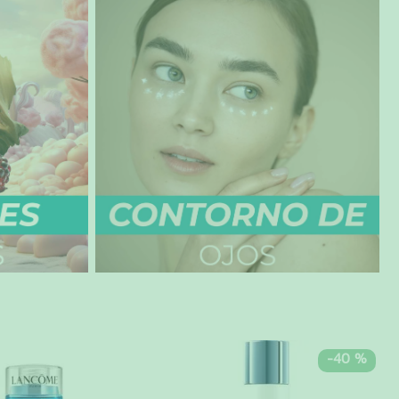
-
40 %