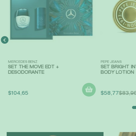
Vista rápida
Vista rápida
MERCEDES BENZ
PEPE JEANS
SET THE MOVE EDT +
SET BRIGHT IN
DESODORANTE
BODY LOTION
$
104
,
65
$
58
,
77
$
83
,
9