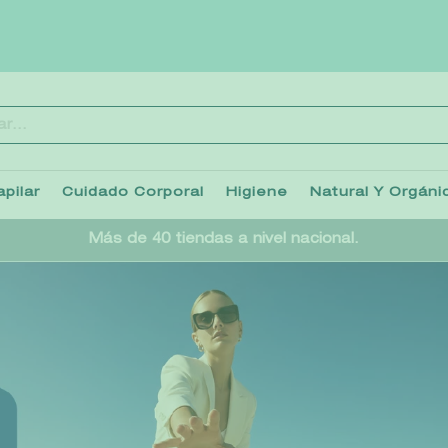
..
TÉRMINOS MÁS BUSCADOS
1
.
heathcote
pilar
Cuidado Corporal
Higiene
Natural Y Orgáni
2
.
sol ipanema
Más de 40 tiendas a nivel nacional.
3
.
cleanance
4
.
giftset
5
.
woods of windsor
6
.
ysl
7
.
kool beauty serum
8
.
retrinal