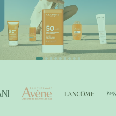
9
.
baylis
10
.
john frieda