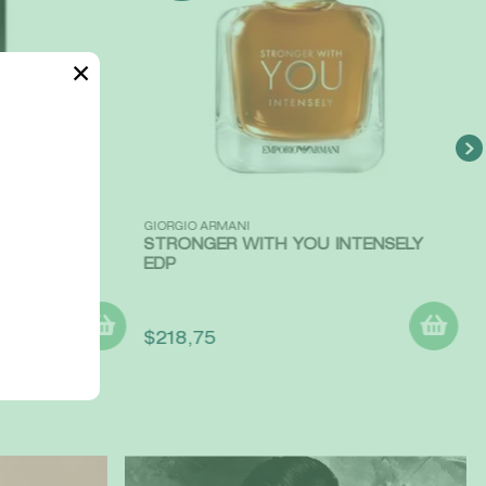
✕
Vista rápida
GIORGIO ARMANI
STRONGER WITH YOU INTENSELY
EDP
$
218
,
75