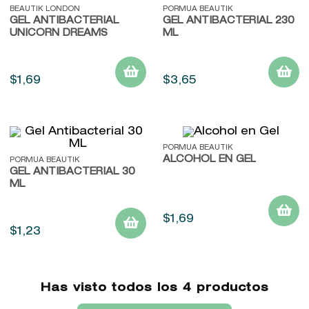
BEAUTIK LONDON
PORMUA BEAUTIK
GEL ANTIBACTERIAL
9
.
baylis
GEL ANTIBACTERIAL 230
UNICORN DREAMS
ML
10
.
john frieda
$
1
,
69
$
3
,
65
PORMUA BEAUTIK
ALCOHOL EN GEL
PORMUA BEAUTIK
GEL ANTIBACTERIAL 30
ML
$
1
,
69
$
1
,
23
Has visto todos los
4
productos