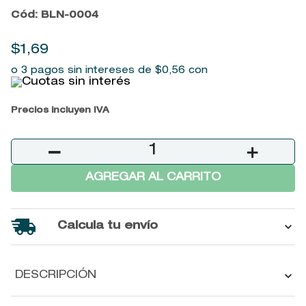
9
.
baylis
Cód
:
BLN-0004
10
.
john frieda
$
1
,
69
o 3 pagos sin intereses de
$
0
,
56
con
Precios incluyen IVA
－
＋
AGREGAR AL CARRITO
Calcula tu envío
DESCRIPCIÓN