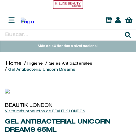
Buscar...
TÉRMINOS MÁS BUSCADOS
Más de 40 tiendas a nivel nacional.
1
.
heathcote
Higiene
Geles Antibacteriales
2
.
sol ipanema
Gel Antibacterial Unicorn Dreams
3
.
cleanance
4
.
giftset
5
.
flowerbomb
BEAUTIK LONDON
6
.
woods of windsor
BEAUTIK LONDON
7
.
kool beauty serum
GEL ANTIBACTERIAL UNICORN
DREAMS
65ML
8
.
ysl