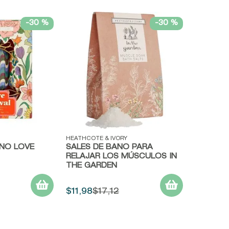
9
.
baylis
-
30 %
-
30 %
10
.
john frieda
Vista rápida
HEATHCOTE & IVORY
ÑO LOVE
SALES DE BAÑO PARA
RELAJAR LOS MÚSCULOS IN
THE GARDEN
$
11
,
98
$
17
,
12