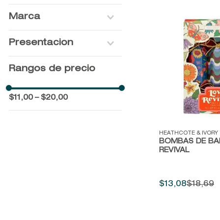
Marca
HEATHCOTE & IVORY
Presentacion
200 gr
Rangos de precio
NO VARIATION
$11,00
–
$20,00
Vista rápida
HEATHCOTE & IVORY
BOMBAS DE BA
REVIVAL
$
13
,
08
$
18
,
69