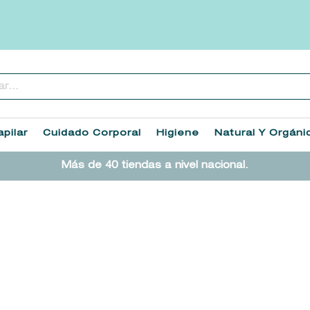
..
TÉRMINOS MÁS BUSCADOS
1
.
heathcote
pilar
Cuidado Corporal
Higiene
Natural Y Orgáni
2
.
sol ipanema
Más de 40 tiendas a nivel nacional.
3
.
cleanance
4
.
giftset
5
.
flowerbomb
6
.
woods of windsor
7
.
kool beauty serum
8
.
ysl