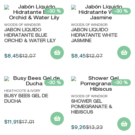
-
30 %
-
30 %
WOODS OF WINDSOR
WOODS OF WINDSOR
JABÓN LÍQUIDO
JABÓN LÍQUIDO
HIDRATANTE BLUE
HIDRATANTE WHITE
ORCHID & WATER LILY
JASMINE
$
8
,
45
$
12
,
07
$
8
,
45
$
12
,
07
-
30 %
-
30 %
HEATHCOTE & IVORY
BUSY BEES GEL DE
WOODS OF WINDSOR
DUCHA
SHOWER GEL
POMEGRANATE &
HIBISCUS
$
11
,
91
$
17
,
01
$
9
,
26
$
13
,
23