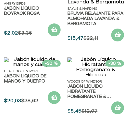
ANGRY BIRDS
JABÓN LÍQUIDO
9
.
baylis
BAYLIS & HARDING
DOYPACK ROSA
BRUMA RELAJANTE PARA
10
.
john frieda
ALMOHADA LAVANDA &
BERGAMOTA
$
2
,
02
$
3
,
36
$
15
,
47
$
22
,
11
-
30 %
-
30 %
HEATHCOTE & IVORY
JABÓN LÍQUIDO DE
MANOS Y CUERPO
WOODS OF WINDSOR
JABÓN LÍQUIDO
HIDRATANTE
POMEGRANATE &
$
20
,
03
$
28
,
62
HIBISCUS
$
8
,
45
$
12
,
07