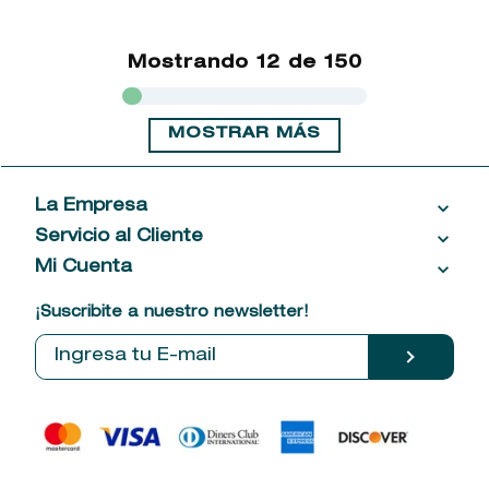
Mostrando
12 de 150
MOSTRAR MÁS
La Empresa
Servicio al Cliente
Acerca de las Fragancias
Ventas al por mayor
Mi Cuenta
Contáctanos
Política de privacidad
Centro de ayuda
Mis compras
¡Suscribite a nuestro newsletter!
Política de entrega
Términos y condiciones
Mis datos personales
Tiendas
Comprobantes electrónicos