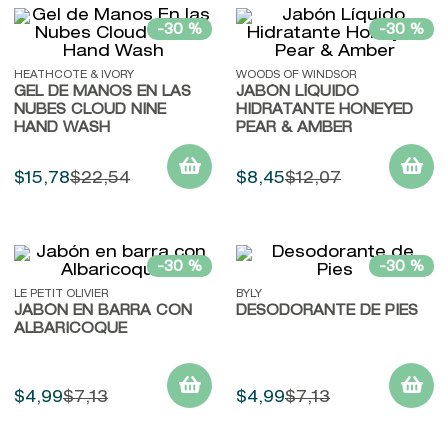
-
30 %
-
30 %
HEATHCOTE & IVORY
WOODS OF WINDSOR
GEL DE MANOS EN LAS
JABÓN LÍQUIDO
NUBES CLOUD NINE
HIDRATANTE HONEYED
HAND WASH
PEAR & AMBER
$
15
,
78
$
22
,
54
$
8
,
45
$
12
,
07
-
30 %
-
30 %
LE PETIT OLIVIER
BYLY
JABÓN EN BARRA CON
DESODORANTE DE PIES
ALBARICOQUE
$
4
,
99
$
7
,
13
$
4
,
99
$
7
,
13