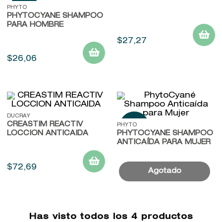
9
.
baylis
PHYTO
PHYTOCYANÉ SHAMPOO
10
.
john frieda
PARA HOMBRE
$
27
,
27
$
26
,
06
DUCRAY
CREASTIM REACTIV
PHYTO
LOCCION ANTICAIDA
PHYTOCYANÉ SHAMPOO
ANTICAÍDA PARA MUJER
$
72
,
69
Has visto todos los
4
productos