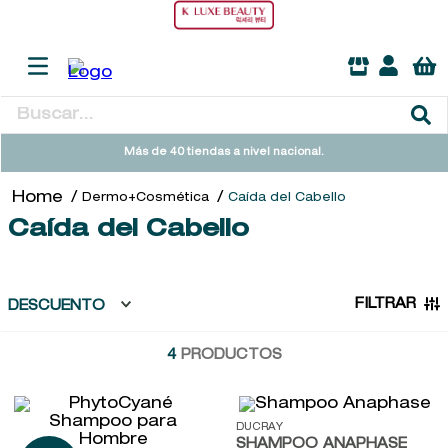
Buscar...
TÉRMINOS MÁS BUSCADOS
Más de 40 tiendas a nivel nacional.
1
.
heathcote
Dermo+Cosmética
Caída del Cabello
2
.
sol ipanema
Caída del Cabello
3
.
cleanance
4
.
giftset
FILTRAR
DESCUENTO
5
.
flowerbomb
4
PRODUCTOS
6
.
woods of windsor
7
.
kool beauty serum
8
.
ysl
DUCRAY
SHAMPOO ANAPHASE