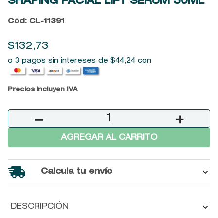
SHAPING FACIAL LIFT SERUM
50ML
9
.
baylis
Cód
:
CL-11391
10
.
john frieda
$
132
,
73
o 3 pagos sin intereses de
$
44
,
24
con
Precios incluyen IVA
－
＋
AGREGAR AL CARRITO
Calcula tu envío
DESCRIPCIÓN