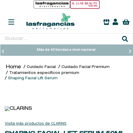
Buscar...
TÉRMINOS MÁS BUSCADOS
Más de 40 tiendas a nivel nacional.
1
.
heathcote
Cuidado Facial
Cuidado Facial Premium
2
.
sol ipanema
Tratamientos específicos premium
Shaping Facial Lift Serum
3
.
cleanance
4
.
giftset
5
.
woods of windsor
6
.
ysl
7
.
kool beauty serum
CLARINS
8
.
retrinal