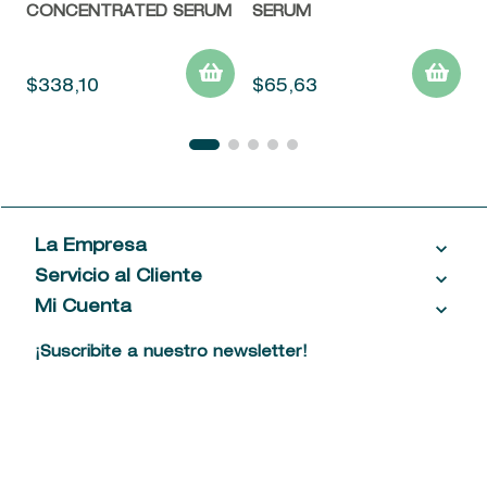
CONCENTRATED SERUM
SERUM
$
338
,
10
$
65
,
63
La Empresa
Servicio al Cliente
Acerca de las Fragancias
Ventas al por mayor
Mi Cuenta
Contáctanos
Política de privacidad
Centro de ayuda
Mis compras
¡Suscribite a nuestro newsletter!
Política de entrega
Términos y condiciones
Mis datos personales
Tiendas
Comprobantes electrónicos