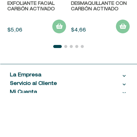
EXFOLIANTE FACIAL
DESMAQUILLANTE CON
CARBÓN ACTIVADO
CARBÓN ACTIVADO
$
5
,
06
$
4
,
66
La Empresa
Servicio al Cliente
Acerca de las Fragancias
Ventas al por mayor
Mi Cuenta
Contáctanos
Política de privacidad
Centro de ayuda
Mis compras
¡Suscribite a nuestro newsletter!
Política de entrega
Términos y condiciones
Mis datos personales
Tiendas
Comprobantes electrónicos