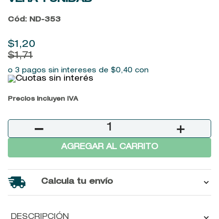
9
.
baylis
Cód
:
ND-353
10
.
john frieda
$
1
,
20
$
1
,
71
o 3 pagos sin intereses de
$
0
,
40
con
Precios incluyen IVA
－
＋
AGREGAR AL CARRITO
Calcula tu envío
DESCRIPCIÓN