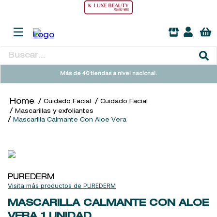
Buscar...
TÉRMINOS MÁS BUSCADOS
Más de 40 tiendas a nivel nacional.
1
.
heathcote
Cuidado Facial
Cuidado Facial
2
.
sol ipanema
Mascarillas y exfoliantes
Mascarilla Calmante Con Aloe Vera
3
.
cleanance
4
.
giftset
5
.
flowerbomb
6
.
woods of windsor
PUREDERM
PUREDERM
7
.
kool beauty serum
MASCARILLA CALMANTE CON ALOE
8
.
ysl
VERA
1 UNIDAD