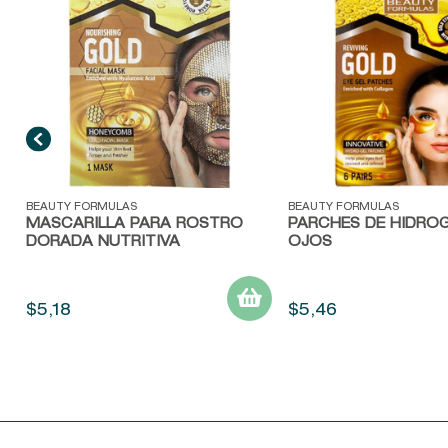
Vista rápida
Vista rápida
BEAUTY FORMULAS
BEAUTY FORMULAS
MASCARILLA PARA ROSTRO
PARCHES DE HIDROG
DORADA NUTRITIVA
OJOS
$
5
,
18
$
5
,
46