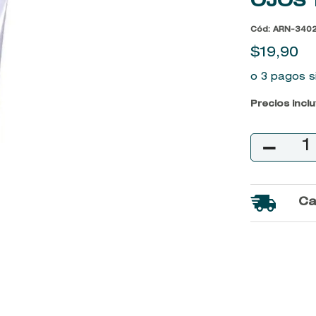
OJOS
9
.
baylis
Cód
:
ARN-3402
10
.
john frieda
$
19
,
90
o 3 pagos s
Precios incl
－
Ca