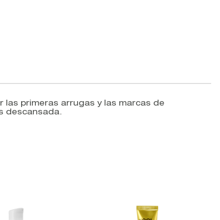
r las primeras arrugas y las marcas de
más descansada.
V
K
L