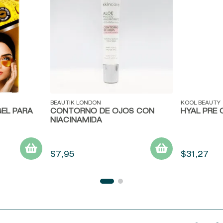
Vista rápida
Vista ráp
BEAUTIK LONDON
KOOL BEAUTY
EL PARA
CONTORNO DE OJOS CON
HYAL PRE 
NIACINAMIDA
$
7
,
95
$
31
,
27