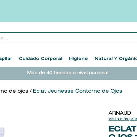
..
TÉRMINOS MÁS BUSCADOS
1
.
heathcote
pilar
Cuidado Corporal
Higiene
Natural Y Orgáni
2
.
sol ipanema
Más de 40 tiendas a nivel nacional.
3
.
cleanance
4
.
giftset
no de ojos
Eclat Jeunesse Contorno de Ojos
5
.
woods of windsor
6
.
ysl
ARNAUD
7
.
kool beauty serum
ECLAT
8
.
retrinal