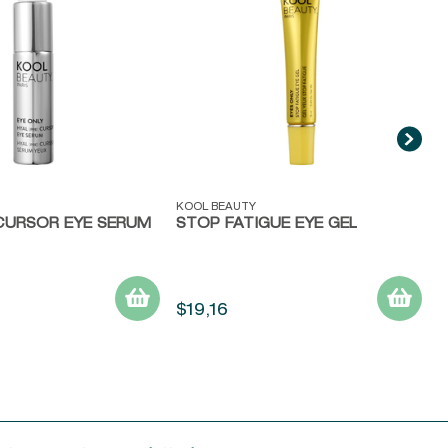
ida
Vista rápida
KOOL BEAUTY
CURSOR EYE SERUM
STOP FATIGUE EYE GEL
$
19
,
16