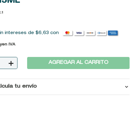
15ML
.1
in intereses de
$
6
,
63
con
uyen IVA
＋
AGREGAR AL CARRITO
lcula tu envío