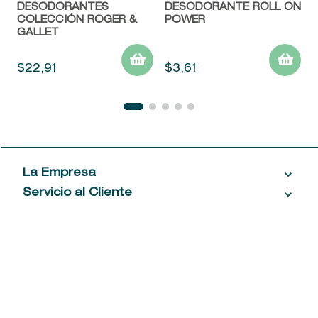
DESODORANTES
DESODORANTE ROLL ON
COLECCIÓN ROGER &
POWER
GALLET
$
22
,
91
$
3
,
61
La Empresa
Servicio al Cliente
Acerca de las Fragancias
Ventas al por mayor
Mi Cuenta
Contáctanos
Política de privacidad
Centro de ayuda
Mis compras
¡Suscribite a nuestro newsletter!
Política de entrega
Términos y condiciones
Mis datos personales
Tiendas
Comprobantes electrónicos