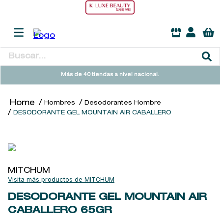
Buscar...
TÉRMINOS MÁS BUSCADOS
Más de 40 tiendas a nivel nacional.
1
.
heathcote
Hombres
Desodorantes Hombre
2
.
sol ipanema
DESODORANTE GEL MOUNTAIN AIR CABALLERO
3
.
flowerbomb
4
.
cleanance
5
.
giftset
MITCHUM
6
.
woods of windsor
MITCHUM
7
.
kool beauty serum
DESODORANTE GEL MOUNTAIN AIR
CABALLERO
65GR
8
.
ysl