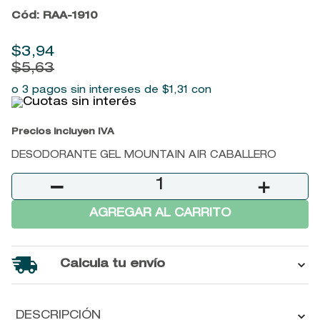
9
.
john frieda
Cód
:
RAA-1910
10
.
baylis
$
3
,
94
$
5
,
63
o 3 pagos sin intereses de
$
1
,
31
con
Precios incluyen IVA
DESODORANTE GEL MOUNTAIN AIR CABALLERO
－
＋
AGREGAR AL CARRITO
Calcula tu envío
DESCRIPCIÓN