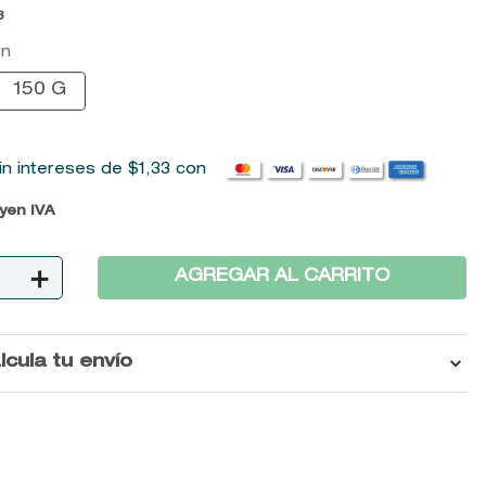
8
on
150 G
in intereses de
$
1
,
33
con
uyen IVA
＋
AGREGAR AL CARRITO
lcula tu envío