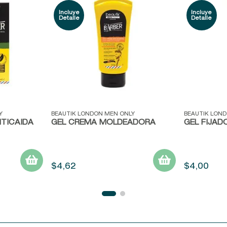
Vista rápida
Vista ráp
Y
BEAUTIK LONDON MEN ONLY
BEAUTIK LON
TICAIDA
GEL CREMA MOLDEADORA
GEL FIJAD
$
4
,
62
$
4
,
00