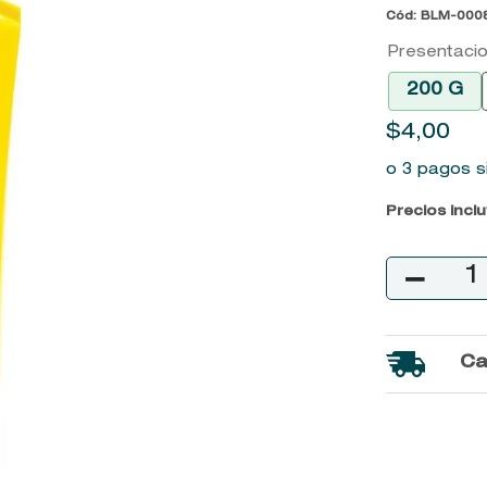
Cód
:
BLM-000
9
.
baylis
Presentaci
10
.
john frieda
200 G
$
4
,
00
o 3 pagos s
Precios incl
－
Ca