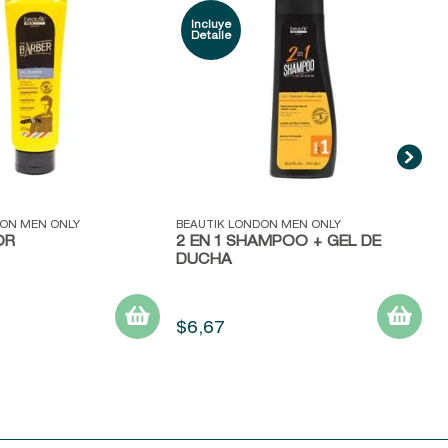
T
S
ida
Vista rápida
DON MEN ONLY
BEAUTIK LONDON MEN ONLY
OR
2 EN 1 SHAMPOO + GEL DE
DUCHA
$
6
,
67