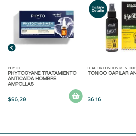
A
Vista rápida
Vista rápida
PHYTO
BEAUTIK LONDON MEN ONL
PHYTOCYANE TRATAMIENTO
TONICO CAPILAR AN
ANTICAÍDA HOMBRE
AMPOLLAS
$
96
,
29
$
6
,
16