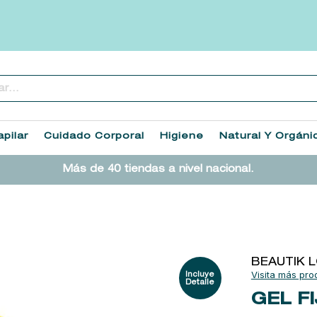
..
TÉRMINOS MÁS BUSCADOS
1
.
heathcote
pilar
Cuidado Corporal
Higiene
Natural Y Orgáni
2
.
sol ipanema
Más de 40 tiendas a nivel nacional.
3
.
cleanance
4
.
giftset
5
.
woods of windsor
6
.
ysl
BEAUTIK 
7
.
kool beauty serum
GEL F
8
.
retrinal