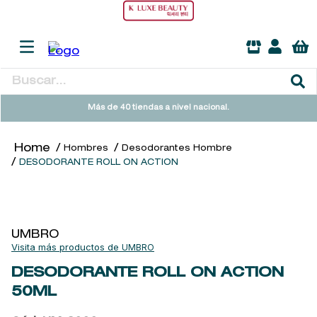
Buscar...
TÉRMINOS MÁS BUSCADOS
Más de 40 tiendas a nivel nacional.
1
.
heathcote
Hombres
Desodorantes Hombre
2
.
sol ipanema
DESODORANTE ROLL ON ACTION
3
.
cleanance
4
.
giftset
5
.
ysl
UMBRO
UMBRO
6
.
woods of windsor
DESODORANTE ROLL ON ACTION
7
.
kool beauty serum
50ML
8
.
retrinal