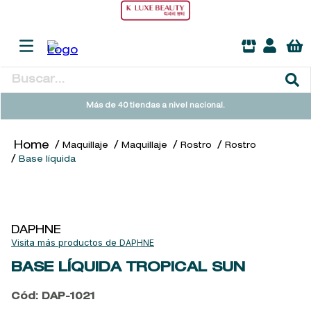
Buscar...
TÉRMINOS MÁS BUSCADOS
Más de 40 tiendas a nivel nacional.
1
.
heathcote
Maquillaje
Maquillaje
Rostro
Rostro
2
.
sol ipanema
Base líquida
3
.
cleanance
4
.
giftset
5
.
flowerbomb
DAPHNE
DAPHNE
6
.
woods of windsor
BASE LÍQUIDA
TROPICAL SUN
7
.
kool beauty serum
Cód
:
DAP-1021
8
.
ysl