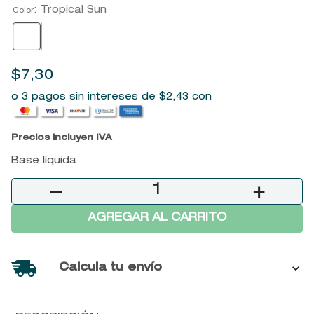
:
Tropical Sun
9
.
baylis
Color
10
.
john frieda
$
7
,
30
o 3 pagos sin intereses de
$
2
,
43
con
Precios incluyen IVA
Base líquida
－
＋
AGREGAR AL CARRITO
Calcula tu envío