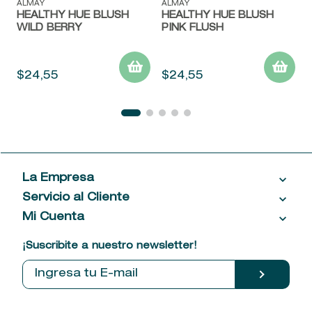
ALMAY
ALMAY
HEALTHY HUE BLUSH
HEALTHY HUE BLUSH
WILD BERRY
PINK FLUSH
$
24
,
55
$
24
,
55
La Empresa
Servicio al Cliente
Acerca de las Fragancias
Ventas al por mayor
Mi Cuenta
Contáctanos
Política de privacidad
Centro de ayuda
Mis compras
¡Suscribite a nuestro newsletter!
Política de entrega
Términos y condiciones
Mis datos personales
Tiendas
Comprobantes electrónicos