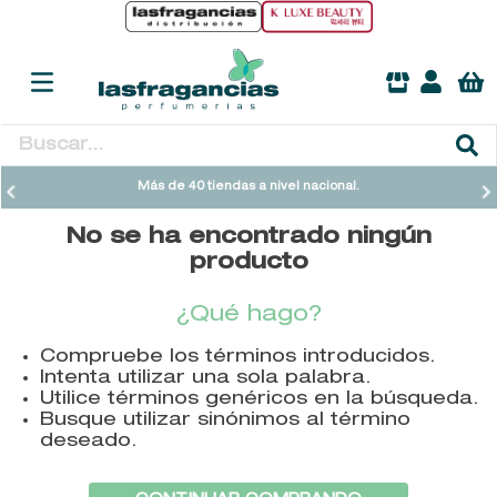
Buscar...
TÉRMINOS MÁS BUSCADOS
Más de 40 tiendas a nivel nacional.
1
.
heathcote
No se ha encontrado ningún
2
.
sol ipanema
producto
3
.
cleanance
¿Qué hago?
4
.
giftset
Compruebe los términos introducidos.
5
.
ysl
Intenta utilizar una sola palabra.
Utilice términos genéricos en la búsqueda.
6
.
woods of windsor
Busque utilizar sinónimos al término
deseado.
7
.
kool beauty serum
8
.
retrinal