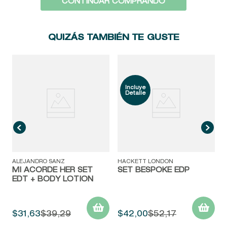
CONTINUAR COMPRANDO
9
.
baylis
10
.
john frieda
QUIZÁS TAMBIÉN TE GUSTE
ALEJANDRO SANZ
HACKETT LONDON
MI ACORDE HER SET
SET BESPOKE EDP
EDT + BODY LOTION
$
31
,
63
$
39
,
29
$
42
,
00
$
52
,
17