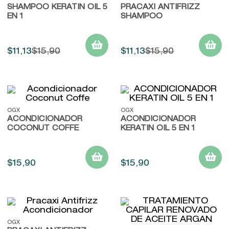
SHAMPOO KERATIN OIL 5
9
.
baylis
PRACAXI ANTIFRIZZ
EN 1
SHAMPOO
10
.
john frieda
$
11
,
13
$
15
,
90
$
11
,
13
$
15
,
90
OGX
OGX
ACONDICIONADOR
ACONDICIONADOR
COCONUT COFFE
KERATIN OIL 5 EN 1
$
15
,
90
$
15
,
90
OGX