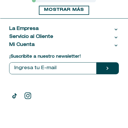
MOSTRAR MÁS
La Empresa
Servicio al Cliente
Acerca de las Fragancias
Ventas al por mayor
Mi Cuenta
Contáctanos
Política de privacidad
Centro de ayuda
Mis compras
¡Suscribite a nuestro newsletter!
Política de entrega
Términos y condiciones
Mis datos personales
Tiendas
Comprobantes electrónicos