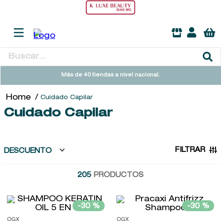
Buscar...
TÉRMINOS MÁS BUSCADOS
Más de 40 tiendas a nivel nacional.
1
.
heathcote
Cuidado Capilar
2
.
sol ipanema
Cuidado Capilar
3
.
cleanance
4
.
giftset
FILTRAR
DESCUENTO
5
.
ysl
205
PRODUCTOS
6
.
woods of windsor
7
.
kool beauty serum
-
30 %
-
30 %
8
.
retrinal
OGX
OGX