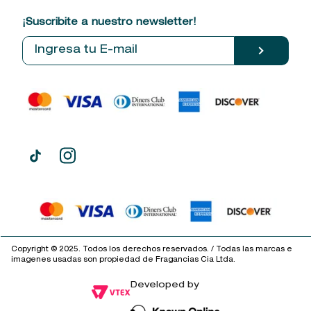
Política de privacidad
9
.
kool beauty serum
Centro de ayuda
Mis compras
¡Suscribite a nuestro newsletter!
Política de entrega
Términos y condiciones
Mis datos personales
10
.
john frieda
Tiendas
Comprobantes electrónicos
Copyright © 2025. Todos los derechos reservados. / Todas las marcas e
imagenes usadas son propiedad de Fragancias Cia Ltda.
Developed by