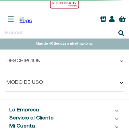
Buscar...
TÉRMINOS MÁS BUSCADOS
Más de 40 tiendas a nivel nacional.
1
.
heathcote
DESCRIPCIÓN
2
.
cleanance
3
.
sol ipanema
MODO DE USO
4
.
giftset
5
.
ysl
6
.
retrinal
La Empresa
7
.
woods of windsor
Servicio al Cliente
Acerca de las Fragancias
8
.
baylis
Ventas al por mayor
Mi Cuenta
Contáctanos