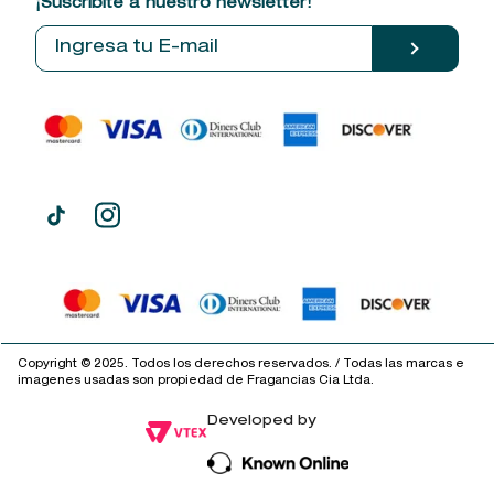
¡Suscribite a nuestro newsletter!
Política de entrega
Términos y condiciones
Mis datos personales
Tiendas
Comprobantes electrónicos
Copyright © 2025. Todos los derechos reservados. / Todas las marcas e
imagenes usadas son propiedad de Fragancias Cia Ltda.
Developed by