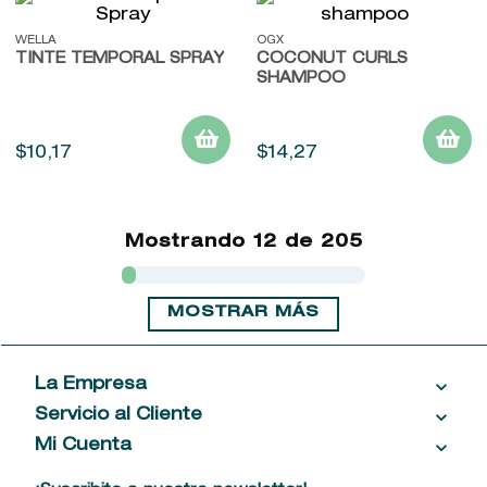
WELLA
OGX
TINTE TEMPORAL SPRAY
COCONUT CURLS
SHAMPOO
$
10
,
17
$
14
,
27
Mostrando
12 de 205
MOSTRAR MÁS
La Empresa
Servicio al Cliente
Acerca de las Fragancias
Ventas al por mayor
Mi Cuenta
Contáctanos
Política de privacidad
Centro de ayuda
Mis compras