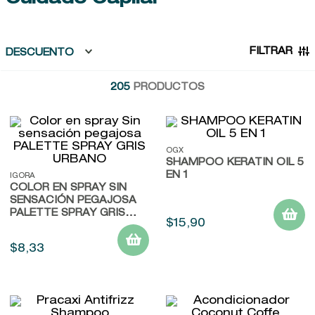
9
.
baylis
10
.
john frieda
FILTRAR
DESCUENTO
205
PRODUCTOS
OGX
SHAMPOO KERATIN OIL 5
EN 1
IGORA
COLOR EN SPRAY SIN
SENSACIÓN PEGAJOSA
PALETTE SPRAY GRIS
$
15
,
90
URBANO
$
8
,
33