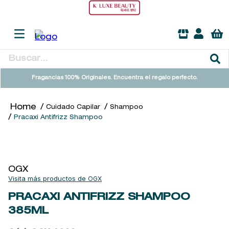
Buscar...
TÉRMINOS MÁS BUSCADOS
Fragancias 100% Originales. Encuentra el regalo perfecto.
1
.
heathcote
Cuidado Capilar
Shampoo
2
.
sol ipanema
Pracaxi Antifrizz Shampoo
3
.
cleanance
4
.
giftset
5
.
ysl
OGX
OGX
6
.
woods of windsor
PRACAXI ANTIFRIZZ SHAMPOO
7
.
kool beauty serum
385ML
8
.
retrinal