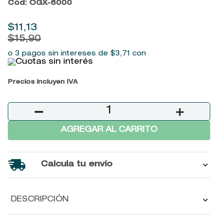
Cód
:
OGX-6000
9
.
baylis
10
.
john frieda
$
11
,
13
$
15
,
90
o 3 pagos sin intereses de
$
3
,
71
con
Precios incluyen IVA
－
＋
AGREGAR AL CARRITO
Calcula tu envío
DESCRIPCIÓN