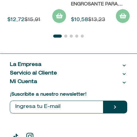
ENGROSANTE PARA
CABELLO FINO
$
12
,
72
$
15
,
91
$
10
,
58
$
13
,
23
La Empresa
Servicio al Cliente
Acerca de las Fragancias
Ventas al por mayor
Mi Cuenta
Contáctanos
Política de privacidad
Centro de ayuda
Mis compras
¡Suscribite a nuestro newsletter!
Política de entrega
Términos y condiciones
Mis datos personales
Tiendas
Comprobantes electrónicos