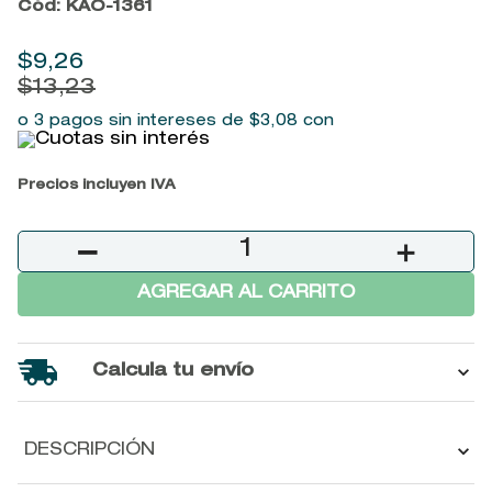
Cód
:
KAO-1361
9
.
baylis
10
.
john frieda
$
9
,
26
$
13
,
23
o 3 pagos sin intereses de
$
3
,
08
con
Precios incluyen IVA
－
＋
AGREGAR AL CARRITO
Calcula tu envío
DESCRIPCIÓN