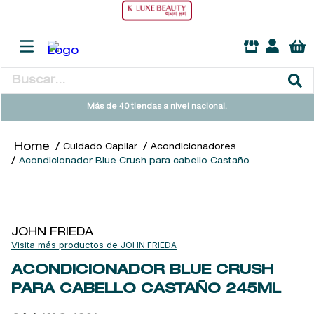
Buscar...
TÉRMINOS MÁS BUSCADOS
Más de 40 tiendas a nivel nacional.
1
.
heathcote
Cuidado Capilar
Acondicionadores
2
.
sol ipanema
Acondicionador Blue Crush para cabello Castaño
3
.
cleanance
4
.
giftset
5
.
flowerbomb
JOHN FRIEDA
JOHN FRIEDA
6
.
woods of windsor
ACONDICIONADOR BLUE CRUSH
7
.
kool beauty serum
PARA CABELLO CASTAÑO
245ML
8
.
ysl