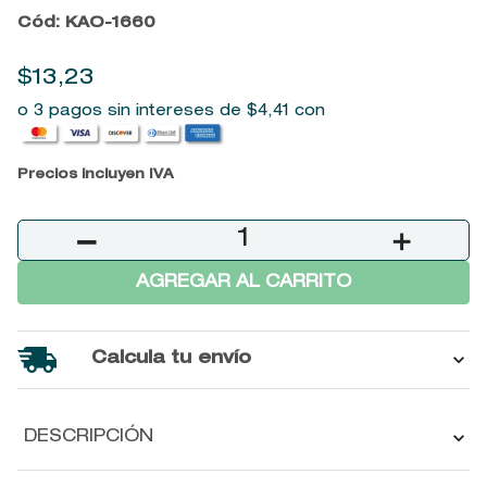
Cód
:
KAO-1660
9
.
baylis
10
.
john frieda
$
13
,
23
o 3 pagos sin intereses de
$
4
,
41
con
Precios incluyen IVA
－
＋
AGREGAR AL CARRITO
Calcula tu envío
DESCRIPCIÓN