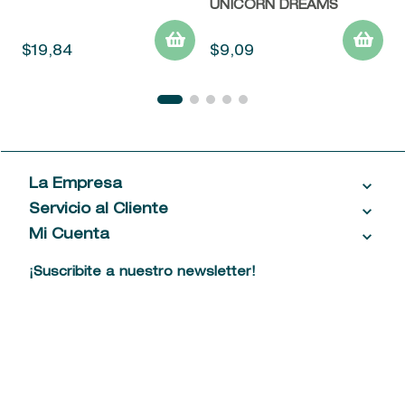
UNICORN DREAMS
$
19
,
84
$
9
,
09
La Empresa
Servicio al Cliente
Acerca de las Fragancias
Ventas al por mayor
Mi Cuenta
Contáctanos
Política de privacidad
Centro de ayuda
Mis compras
¡Suscribite a nuestro newsletter!
Política de entrega
Términos y condiciones
Mis datos personales
Tiendas
Comprobantes electrónicos