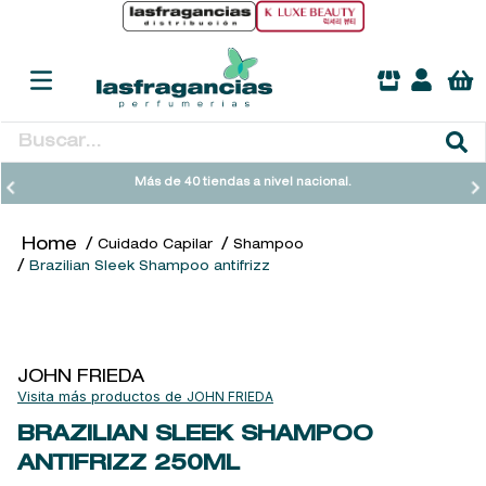
Buscar...
TÉRMINOS MÁS BUSCADOS
Más de 40 tiendas a nivel nacional.
1
.
heathcote
Cuidado Capilar
Shampoo
2
.
sol ipanema
Brazilian Sleek Shampoo antifrizz
3
.
cleanance
4
.
giftset
5
.
ysl
JOHN FRIEDA
JOHN FRIEDA
6
.
woods of windsor
BRAZILIAN SLEEK SHAMPOO
7
.
kool beauty serum
ANTIFRIZZ
250ML
8
.
retrinal