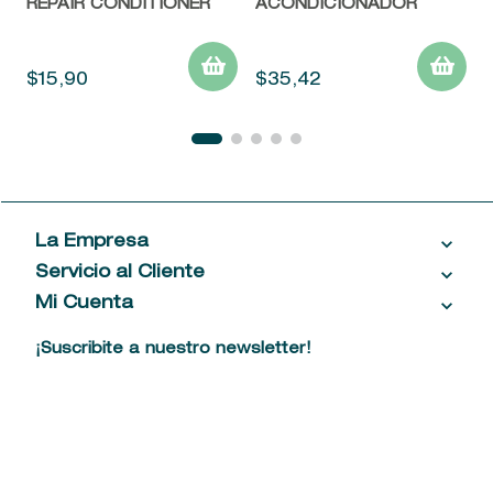
REPAIR CONDITIONER
ACONDICIONADOR
$
15
,
90
$
35
,
42
La Empresa
Servicio al Cliente
Acerca de las Fragancias
Ventas al por mayor
Mi Cuenta
Contáctanos
Política de privacidad
Centro de ayuda
Mis compras
¡Suscribite a nuestro newsletter!
Política de entrega
Términos y condiciones
Mis datos personales
Tiendas
Comprobantes electrónicos