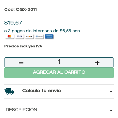
9
.
baylis
Cód
:
OGX-3011
10
.
john frieda
$
19
,
67
o 3 pagos sin intereses de
$
6
,
55
con
Precios incluyen IVA
－
＋
AGREGAR AL CARRITO
Calcula tu envío
DESCRIPCIÓN