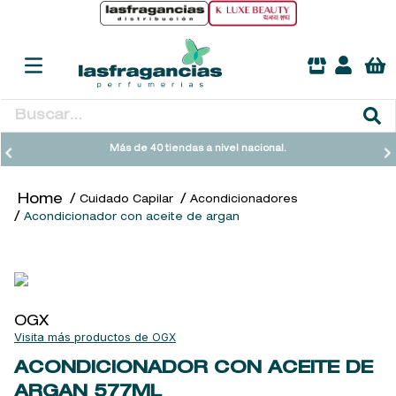
Buscar...
TÉRMINOS MÁS BUSCADOS
Más de 40 tiendas a nivel nacional.
1
.
heathcote
Cuidado Capilar
Acondicionadores
2
.
sol ipanema
Acondicionador con aceite de argan
3
.
cleanance
4
.
giftset
5
.
ysl
OGX
6
.
woods of windsor
OGX
7
.
kool beauty serum
ACONDICIONADOR CON ACEITE DE
ARGAN
577ML
8
.
retrinal