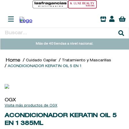
Buscar...
TÉRMINOS MÁS BUSCADOS
Más de 40 tiendas a nivel nacional.
1
.
heathcote
Cuidado Capilar
Tratamiento y Mascarillas
2
.
sol ipanema
ACONDICIONADOR KERATIN OIL 5 EN 1
3
.
cleanance
4
.
giftset
5
.
flowerbomb
OGX
6
.
woods of windsor
OGX
7
.
kool beauty serum
ACONDICIONADOR KERATIN OIL 5
EN 1
385ML
8
.
ysl