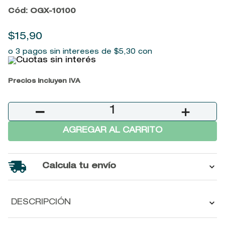
9
.
baylis
Cód
:
OGX-10100
10
.
john frieda
$
15
,
90
o 3 pagos sin intereses de
$
5
,
30
con
Precios incluyen IVA
－
＋
AGREGAR AL CARRITO
Calcula tu envío
DESCRIPCIÓN