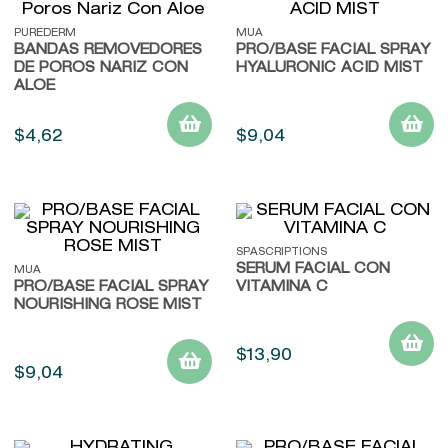
9
.
kool beauty serum
PUREDERM
MUA
10
.
john frieda
BANDAS REMOVEDORES
PRO/BASE FACIAL SPRAY
DE POROS NARIZ CON
HYALURONIC ACID MIST
ALOE
$
4
,
62
$
9
,
04
SPASCRIPTIONS
SERUM FACIAL CON
MUA
PRO/BASE FACIAL SPRAY
VITAMINA C
NOURISHING ROSE MIST
$
13
,
90
$
9
,
04