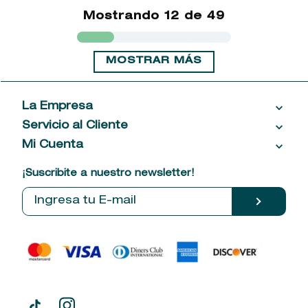
Mostrando
12 de 49
MOSTRAR MÁS
La Empresa
Servicio al Cliente
Acerca de las Fragancias
Ventas al por mayor
Mi Cuenta
Contáctanos
Política de privacidad
Centro de ayuda
Mis compras
¡Suscribite a nuestro newsletter!
Política de entrega
Términos y condiciones
Mis datos personales
Tiendas
Comprobantes electrónicos