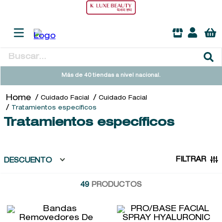
Buscar...
TÉRMINOS MÁS BUSCADOS
Más de 40 tiendas a nivel nacional.
1
.
heathcote
Cuidado Facial
Cuidado Facial
2
.
cleanance
Tratamientos específicos
Tratamientos específicos
3
.
sol ipanema
4
.
giftset
5
.
ysl
FILTRAR
DESCUENTO
6
.
retrinal
49
PRODUCTOS
7
.
woods of windsor
8
.
baylis