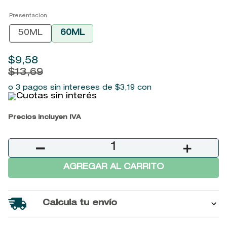
9
.
john frieda
Presentacion
10
.
baylis
50ML
60ML
$
9
,
58
$
13
,
69
o 3 pagos sin intereses de
$
3
,
19
con
Precios incluyen IVA
－
＋
AGREGAR AL CARRITO
Calcula tu envío