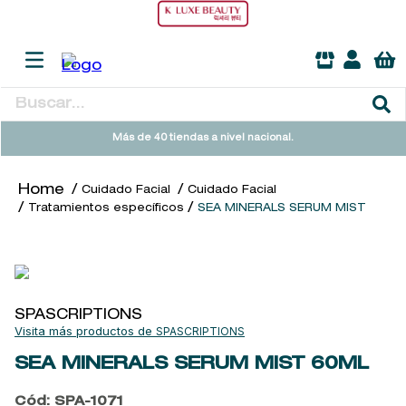
Buscar...
TÉRMINOS MÁS BUSCADOS
Más de 40 tiendas a nivel nacional.
1
.
sol ipanema
Cuidado Facial
Cuidado Facial
2
.
heathcote
Tratamientos específicos
SEA MINERALS SERUM MIST
3
.
flowerbomb
4
.
woods of windsor
5
.
kool beauty serum
SPASCRIPTIONS
6
.
giftset
SPASCRIPTIONS
7
.
cleanance
SEA MINERALS SERUM MIST
60ML
8
.
ysl
Cód
:
SPA-1071