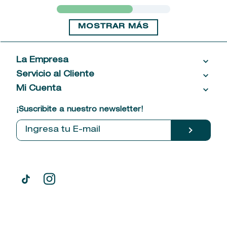
MOSTRAR MÁS
La Empresa
Servicio al Cliente
Acerca de las Fragancias
Ventas al por mayor
Mi Cuenta
Contáctanos
Política de privacidad
Centro de ayuda
Mis compras
¡Suscribite a nuestro newsletter!
Política de entrega
Términos y condiciones
Mis datos personales
Tiendas
Comprobantes electrónicos