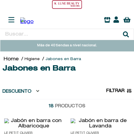
Buscar...
TÉRMINOS MÁS BUSCADOS
Más de 40 tiendas a nivel nacional.
1
.
heathcote
Higiene
Jabones en Barra
2
.
sol ipanema
Jabones en Barra
3
.
cleanance
4
.
giftset
FILTRAR
DESCUENTO
5
.
woods of windsor
18
PRODUCTOS
6
.
ysl
7
.
kool beauty serum
8
.
retrinal
LE PETIT OLIVIER
LE PETIT OLIVIER