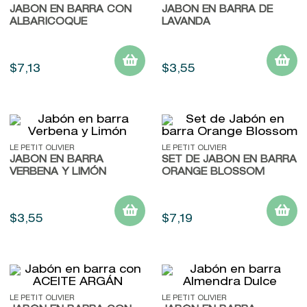
JABÓN EN BARRA CON
9
.
baylis
JABÓN EN BARRA DE
ALBARICOQUE
LAVANDA
10
.
john frieda
$
7
,
13
$
3
,
55
LE PETIT OLIVIER
LE PETIT OLIVIER
JABÓN EN BARRA
SET DE JABÓN EN BARRA
VERBENA Y LIMÓN
ORANGE BLOSSOM
$
3
,
55
$
7
,
19
LE PETIT OLIVIER
LE PETIT OLIVIER