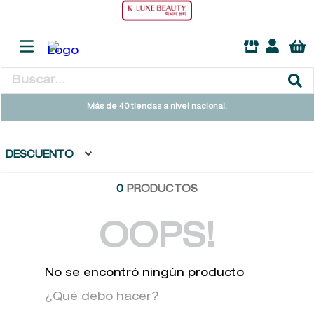
Buscar...
TÉRMINOS MÁS BUSCADOS
Más de 40 tiendas a nivel nacional.
1
.
heathcote
2
.
sol ipanema
DESCUENTO
3
.
cleanance
0
PRODUCTOS
4
.
giftset
5
.
flowerbomb
OOPS!
6
.
woods of windsor
No se encontró ningún producto
7
.
kool beauty serum
¿Qué debo hacer?
8
.
ysl