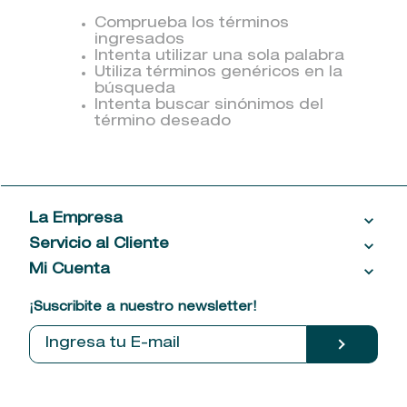
9
.
baylis
Comprueba los términos
ingresados
10
.
john frieda
Intenta utilizar una sola palabra
Utiliza términos genéricos en la
búsqueda
Intenta buscar sinónimos del
término deseado
La Empresa
Servicio al Cliente
Acerca de las Fragancias
Ventas al por mayor
Mi Cuenta
Contáctanos
Política de privacidad
Centro de ayuda
Mis compras
¡Suscribite a nuestro newsletter!
Política de entrega
Términos y condiciones
Mis datos personales
Tiendas
Comprobantes electrónicos