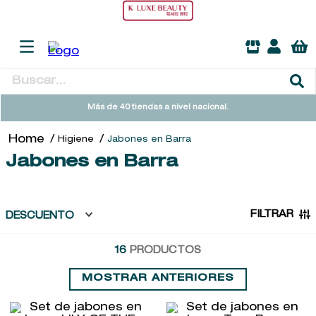
Buscar...
TÉRMINOS MÁS BUSCADOS
Más de 40 tiendas a nivel nacional.
1
.
heathcote
Higiene
Jabones en Barra
2
.
sol ipanema
Jabones en Barra
3
.
cleanance
4
.
giftset
FILTRAR
DESCUENTO
5
.
flowerbomb
16
PRODUCTOS
6
.
woods of windsor
7
.
kool beauty serum
MOSTRAR ANTERIORES
8
.
ysl