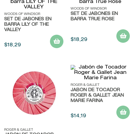
9
.
baylis
WOODS OF WINDSOR
SET DE JABONES EN
WOODS OF WINDSOR
10
.
john frieda
SET DE JABONES EN
BARRA TRUE ROSE
BARRA LILY OF THE
VALLEY
$
18
,
29
$
18
,
29
ROGER & GALLET
JABÓN DE TOCADOR
ROGER & GALLET JEAN
MARIE FARINA
$
14
,
19
ROGER & GALLET