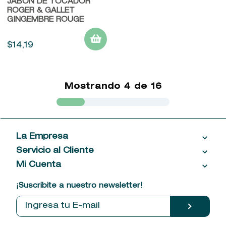
JABÓN DE TOCADOR
ROGER & GALLET
GINGEMBRE ROUGE
$
14
,
19
Mostrando
4 de 16
La Empresa
Servicio al Cliente
Acerca de las Fragancias
Ventas al por mayor
Mi Cuenta
Contáctanos
Política de privacidad
Centro de ayuda
Mis compras
¡Suscribite a nuestro newsletter!
Política de entrega
Términos y condiciones
Mis datos personales
Tiendas
Comprobantes electrónicos