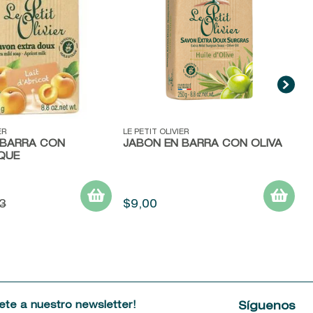
ida
Vista rápida
ER
LE PETIT OLIVIER
 BARRA CON
JABÓN EN BARRA CON OLIVA
QUE
3
$
9
,
00
ete a nuestro newsletter!
Síguenos