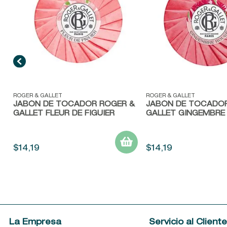
Vista rápida
Vista rápida
ROGER & GALLET
ROGER & GALLET
JABÓN DE TOCADOR ROGER &
JABÓN DE TOCADOR
GALLET FLEUR DE FIGUIER
GALLET GINGEMBRE
$
14
,
19
$
14
,
19
La Empresa
Servicio al Client