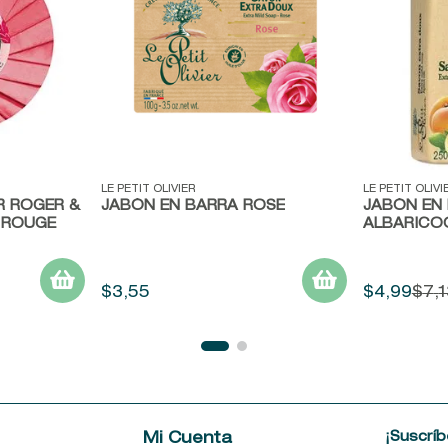
Vista rápida
Vista ráp
LE PETIT OLIVIER
LE PETIT OLIVI
 ROGER &
JABÓN EN BARRA ROSE
JABÓN EN
 ROUGE
ALBARICO
$
3
,
55
$
4
,
99
$
7
,
1
¡Suscríb
e
Mi Cuenta