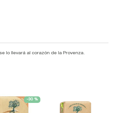
e lo llevará al corazón de la Provenza.
-
30 %
V
W
S
L