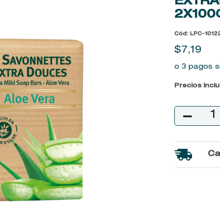
EXTRA
9
.
baylis
2X100
10
.
john frieda
Cód
:
LPC-1012
$
7
,
19
o 3 pagos s
Precios incl
－
Ca