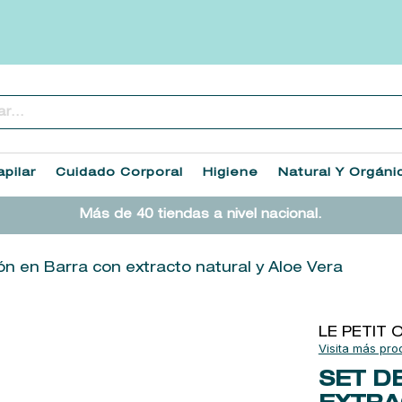
..
TÉRMINOS MÁS BUSCADOS
1
.
heathcote
pilar
Cuidado Corporal
Higiene
Natural Y Orgáni
2
.
sol ipanema
Más de 40 tiendas a nivel nacional.
3
.
cleanance
4
.
giftset
n en Barra con extracto natural y Aloe Vera
5
.
flowerbomb
6
.
woods of windsor
LE PETIT O
7
.
kool beauty serum
SET D
8
.
ysl