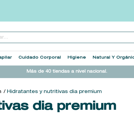
..
TÉRMINOS MÁS BUSCADOS
1
.
heathcote
pilar
Cuidado Corporal
Higiene
Natural Y Orgáni
2
.
sol ipanema
Más de 40 tiendas a nivel nacional.
3
.
cleanance
4
.
giftset
m
Hidratantes y nutritivas dia premium
5
.
flowerbomb
itivas dia premium
6
.
woods of windsor
7
.
kool beauty serum
8
.
ysl