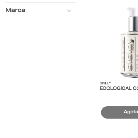
Marca
SISLEY
Vista rápida
SISLEY
ECOLOGICAL 