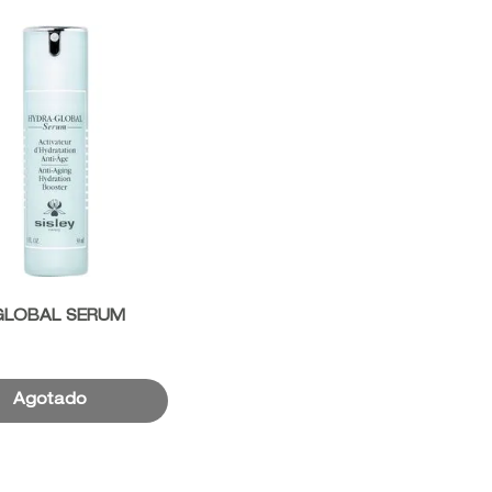
ápida
GLOBAL SERUM