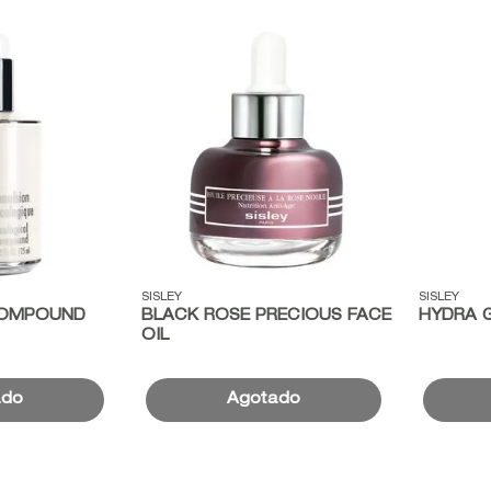
9
.
baylis
10
.
john frieda
Vista rápida
Vista r
SISLEY
SISLEY
COMPOUND
BLACK ROSE PRECIOUS FACE
HYDRA 
OIL