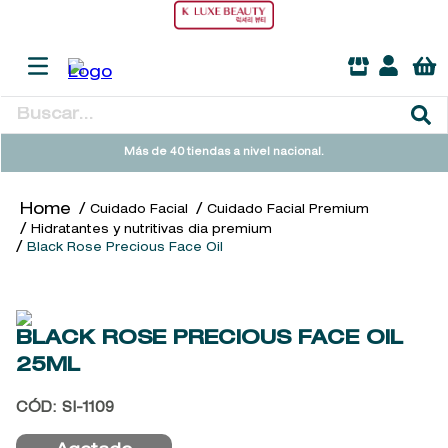
Buscar...
TÉRMINOS MÁS BUSCADOS
Más de 40 tiendas a nivel nacional.
1
.
heathcote
Cuidado Facial
Cuidado Facial Premium
2
.
sol ipanema
Hidratantes y nutritivas dia premium
Black Rose Precious Face Oil
3
.
cleanance
4
.
giftset
5
.
ysl
BLACK ROSE PRECIOUS FACE OIL
6
.
woods of windsor
25ML
7
.
kool beauty serum
CÓD
:
SI-1109
8
.
retrinal