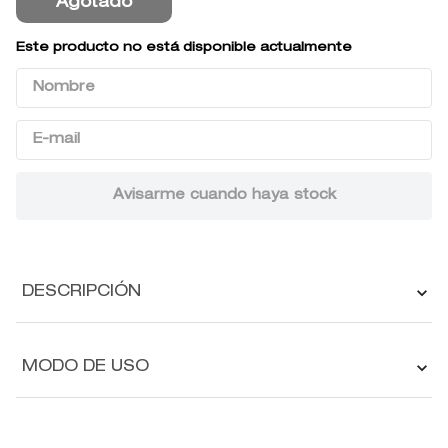
Agotado
9
.
baylis
Este producto no está disponible actualmente
10
.
john frieda
DESCRIPCIÓN
MODO DE USO