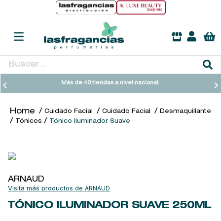
Buscar...
TÉRMINOS MÁS BUSCADOS
Más de 40 tiendas a nivel nacional.
1
.
heathcote
Cuidado Facial
Cuidado Facial
Desmaquillante
2
.
sol ipanema
Tónicos
Tónico Iluminador Suave
3
.
cleanance
4
.
giftset
5
.
ysl
ARNAUD
6
.
woods of windsor
ARNAUD
7
.
kool beauty serum
TÓNICO ILUMINADOR SUAVE
250ML
8
.
retrinal