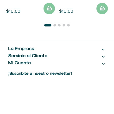
$
16
,
00
$
16
,
00
La Empresa
Servicio al Cliente
Acerca de las Fragancias
Ventas al por mayor
Mi Cuenta
Contáctanos
Política de privacidad
Centro de ayuda
Mis compras
¡Suscribite a nuestro newsletter!
Política de entrega
Términos y condiciones
Mis datos personales
Tiendas
Comprobantes electrónicos