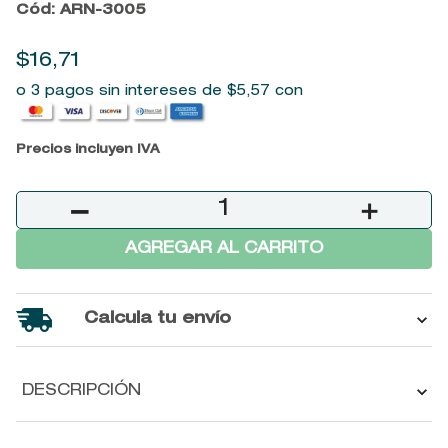
Cód
:
ARN-3005
9
.
baylis
$
16
,
71
10
.
john frieda
o 3 pagos sin intereses de
$
5
,
57
con
Precios incluyen IVA
－
＋
AGREGAR AL CARRITO
Calcula tu envío
DESCRIPCIÓN