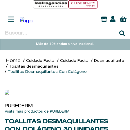
Buscar...
TÉRMINOS MÁS BUSCADOS
Más de 40 tiendas a nivel nacional.
1
.
heathcote
Cuidado Facial
Cuidado Facial
Desmaquillante
2
.
sol ipanema
Toallitas desmaquillantes
Toallitas Desmaquillantes Con Colágeno
3
.
cleanance
4
.
giftset
5
.
flowerbomb
6
.
woods of windsor
PUREDERM
PUREDERM
7
.
kool beauty serum
TOALLITAS DESMAQUILLANTES
8
.
ysl
CON COLÁGENO
30 UNIDADES