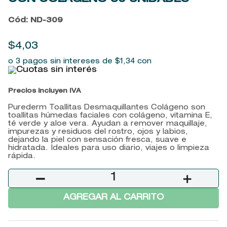
9
.
baylis
Cód
:
ND-309
10
.
john frieda
$
4
,
03
o 3 pagos sin intereses de
$
1
,
34
con
Precios incluyen IVA
Purederm Toallitas Desmaquillantes Colágeno son
toallitas húmedas faciales con colágeno, vitamina E,
té verde y aloe vera. Ayudan a remover maquillaje,
impurezas y residuos del rostro, ojos y labios,
dejando la piel con sensación fresca, suave e
hidratada. Ideales para uso diario, viajes o limpieza
rápida.
－
＋
AGREGAR AL CARRITO