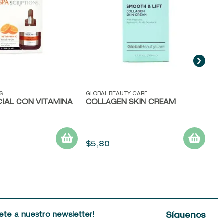
ida
Vista rápida
S
GLOBAL BEAUTY CARE
IAL CON VITAMINA
COLLAGEN SKIN CREAM
$
5
,
80
ete a nuestro newsletter!
Síguenos