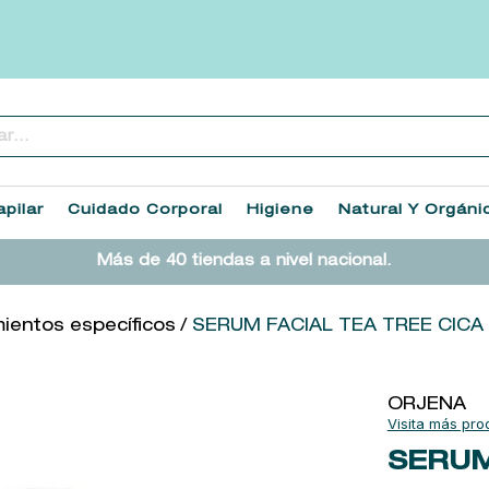
..
TÉRMINOS MÁS BUSCADOS
1
.
heathcote
pilar
Cuidado Corporal
Higiene
Natural Y Orgáni
2
.
sol ipanema
Más de 40 tiendas a nivel nacional.
3
.
cleanance
4
.
giftset
ientos específicos
SERUM FACIAL TEA TREE CICA
5
.
woods of windsor
6
.
ysl
ORJENA
7
.
kool beauty serum
SERUM
8
.
retrinal