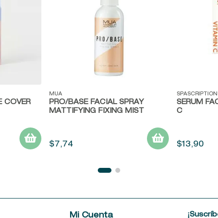
Vista rápida
Vista ráp
MUA
SPASCRIPTION
E COVER
PRO/BASE FACIAL SPRAY
SERUM FAC
MATTIFYING FIXING MIST
C
$
7
,
74
$
13
,
90
¡Suscríb
e
Mi Cuenta