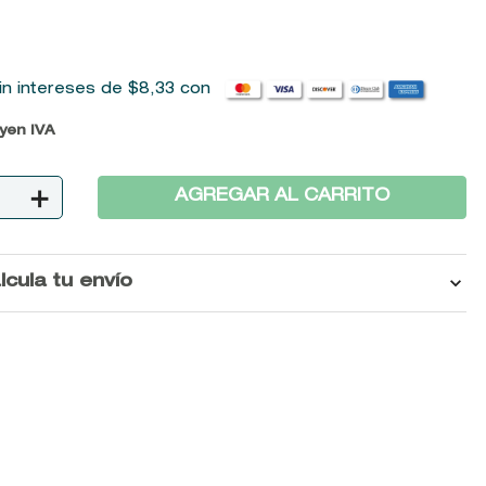
in intereses de
$
8
,
33
con
uyen IVA
＋
AGREGAR AL CARRITO
lcula tu envío