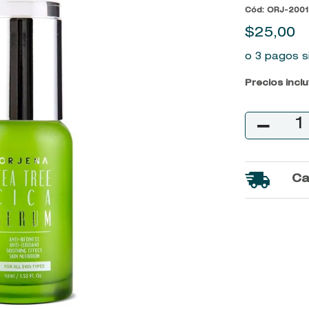
Cód
:
ORJ-2001
9
.
baylis
$
25
,
00
10
.
john frieda
o 3 pagos s
Precios incl
－
Ca