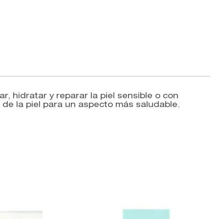
, hidratar y reparar la piel sensible o con
a de la piel para un aspecto más saludable.
V
G
C