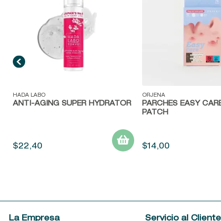
Vista rápida
Vista rápida
HADA LABO
ORJENA
ANTI-AGING SUPER HYDRATOR
PARCHES EASY CAR
PATCH
$
22
,
40
$
14
,
00
La Empresa
Servicio al Client